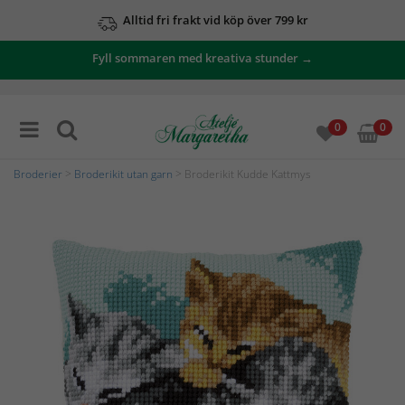
Alltid fri frakt vid köp över 799 kr
Fyll sommaren med kreativa stunder →
0
0
Broderier
>
Broderikit utan garn
> Broderikit Kudde Kattmys