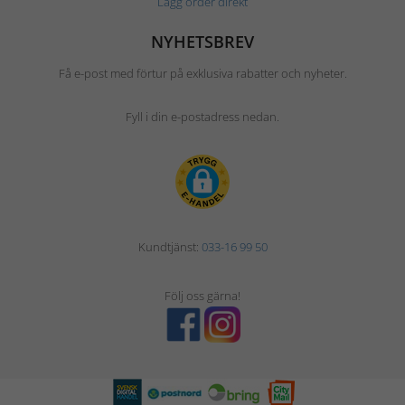
Lägg order direkt
NYHETSBREV
Få e-post med förtur på exklusiva rabatter och nyheter.
Fyll i din e-postadress nedan.
Kundtjänst:
033-16 99 50
Följ oss gärna!