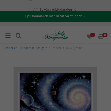
Se våra erbjudanden här
Fyll sommaren med kreativa stunder →
0
0
Broderier
>
Broderikit utan garn
> Broderikit Tavla Rymden