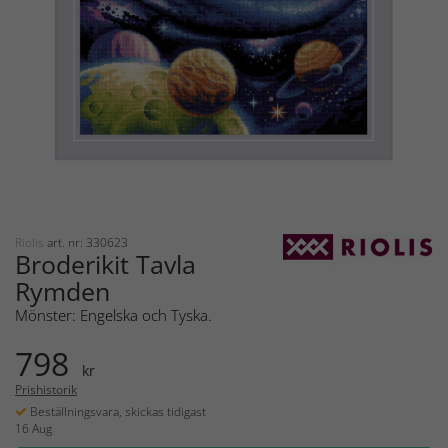
Riolis
art. nr: 330623
Broderikit Tavla
Rymden
Mönster: Engelska och Tyska.
798
kr
Prishistorik
Beställningsvara, skickas tidigast
16 Aug