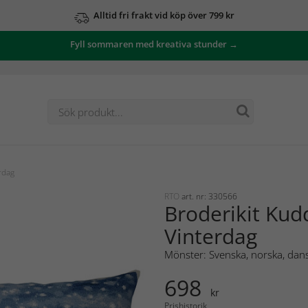
Alltid fri frakt vid köp över 799 kr
Fyll sommaren med kreativa stunder →
rdag
RTO
art. nr: 330566
Broderikit Kud
Vinterdag
Mönster: Svenska, norska, dans
698
kr
Prishistorik