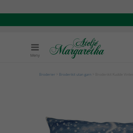
Meny
Broderier
>
Broderikit utan garn
> Broderikit Kudde Vinte