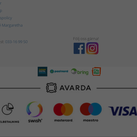
r
p
tspolicy
é Margaretha
Följ oss gärna!
st:
033-16 99 50