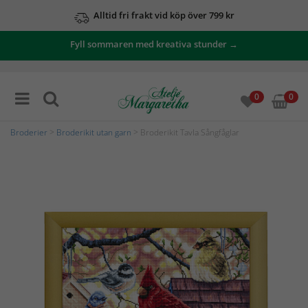
Alltid fri frakt vid köp över 799 kr
Fyll sommaren med kreativa stunder →
0
0
Broderier
>
Broderikit utan garn
> Broderikit Tavla Sångfåglar