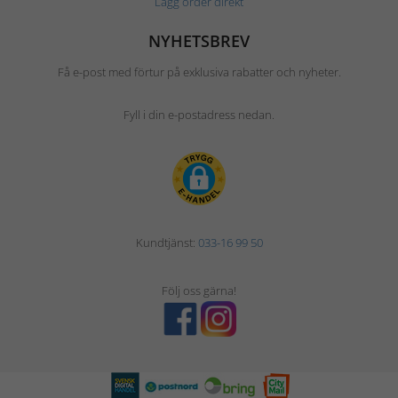
Lägg order direkt
NYHETSBREV
Få e-post med förtur på exklusiva rabatter och nyheter.
Fyll i din e-postadress nedan.
Kundtjänst:
033-16 99 50
Följ oss gärna!