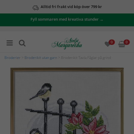
Alltid fri frakt vid köp över 799 kr
Fyll sommaren med kreativa stunder →
0
0
Broderier
>
Broderikit utan garn
> Broderikit Tavla Fåglar på grind