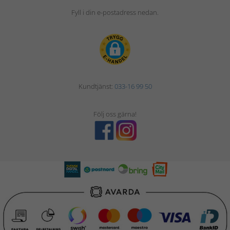
Fyll i din e-postadress nedan.
Kundtjänst:
033-16 99 50
Följ oss gärna!