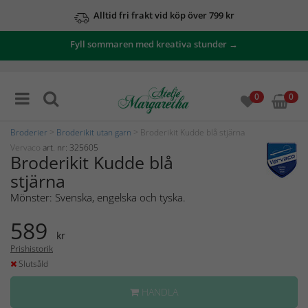
Alltid fri frakt vid köp över 799 kr
Fyll sommaren med kreativa stunder →
0
0
Broderier
>
Broderikit utan garn
> Broderikit Kudde blå stjärna
Vervaco
art. nr: 325605
Broderikit Kudde blå
stjärna
Mönster: Svenska, engelska och tyska.
589
kr
Prishistorik
Slutsåld
HANDLA