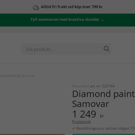
Alltid fri frakt vid köp över 799 kr
Fyll sommaren med kreativa stunder →
nd painting Samovar
WizardiArt
art. nr: 320744
Diamond paint
Samovar
1 249
kr
Prishistorik
Beställningsvara, skickas tidigast 1