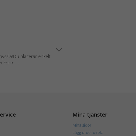
pyssla!Du placerar enkelt
m.Form ...
ervice
Mina tjänster
Mina sidor
Lägg order direkt