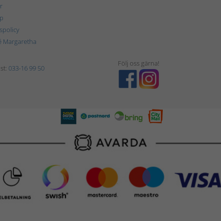
r
p
tspolicy
é Margaretha
Följ oss gärna!
st:
033-16 99 50