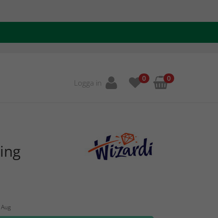
0
0
Logga in
ing
5 Aug