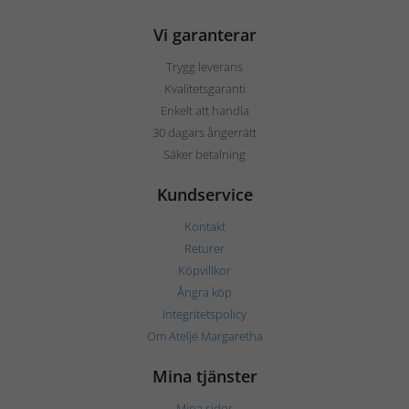
Vi garanterar
Trygg leverans
Kvalitetsgaranti
Enkelt att handla
30 dagars ångerrätt
Säker betalning
Kundservice
Kontakt
Returer
Köpvillkor
Ångra köp
Integritetspolicy
Om Ateljé Margaretha
Mina tjänster
Mina sidor