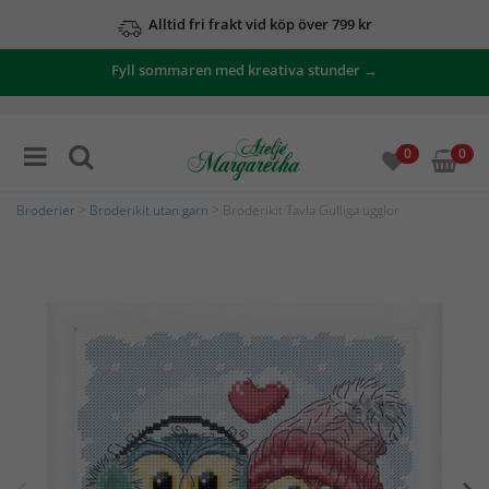
Alltid fri frakt vid köp över 799 kr
Fyll sommaren med kreativa stunder →
0
0
Broderier
>
Broderikit utan garn
> Broderikit Tavla Gulliga ugglor