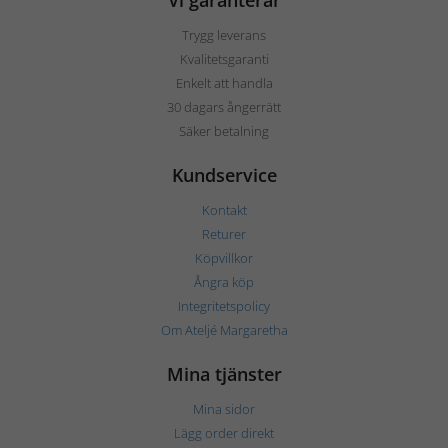
Vi garanterar
Trygg leverans
Kvalitetsgaranti
Enkelt att handla
30 dagars ångerrätt
Säker betalning
Kundservice
Kontakt
Returer
Köpvillkor
Ångra köp
Integritetspolicy
Om Ateljé Margaretha
Mina tjänster
Mina sidor
Lägg order direkt