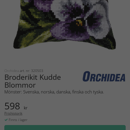
Orchidea
art. nr: 320503
Broderikit Kudde
Blommor
Mönster: Svenska, norska, danska, finska och tyska.
598
kr
Prishistorik
Finns i lager