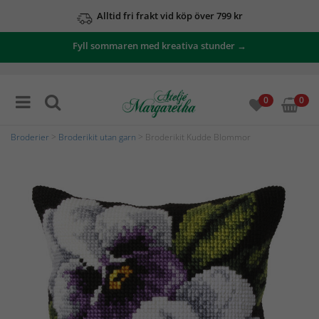
Alltid fri frakt vid köp över 799 kr
Fyll sommaren med kreativa stunder →
0
0
Broderier
>
Broderikit utan garn
> Broderikit Kudde Blommor