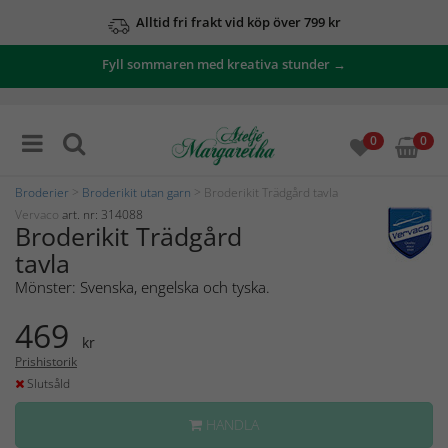
Alltid fri frakt vid köp över 799 kr
Fyll sommaren med kreativa stunder →
0
0
Broderier
>
Broderikit utan garn
> Broderikit Trädgård tavla
Vervaco
art. nr: 314088
Broderikit Trädgård
tavla
Mönster: Svenska, engelska och tyska.
469
kr
Prishistorik
Slutsåld
HANDLA