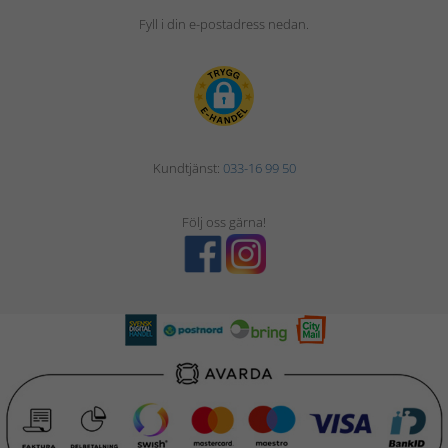
Fyll i din e-postadress nedan.
Kundtjänst:
033-16 99 50
Följ oss gärna!