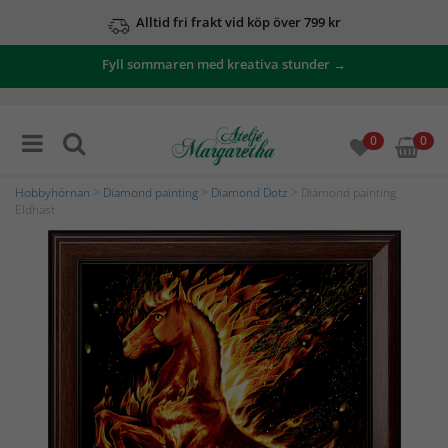
Alltid fri frakt vid köp över 799 kr
Fyll sommaren med kreativa stunder →
0
0
Hobbyhörnan
>
Diamond painting
>
Diamond Dotz
> Diamond painting
Eldhäst