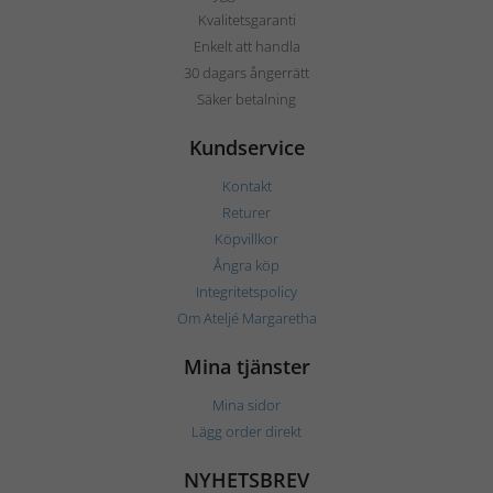
Kvalitetsgaranti
Enkelt att handla
30 dagars ångerrätt
Säker betalning
Kundservice
Kontakt
Returer
Köpvillkor
Ångra köp
Integritetspolicy
Om Ateljé Margaretha
Mina tjänster
Mina sidor
Lägg order direkt
NYHETSBREV