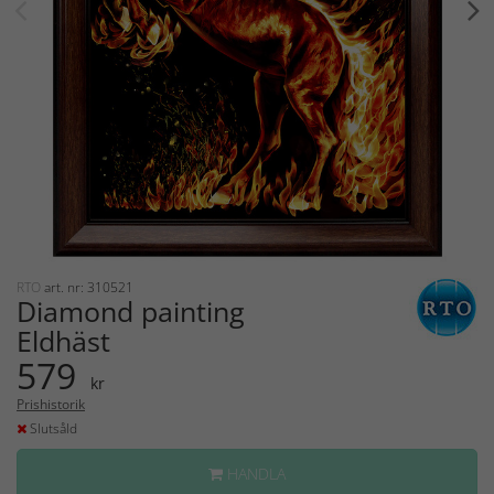
RTO
art. nr: 310521
Diamond painting
Eldhäst
579
kr
Prishistorik
Slutsåld
HANDLA