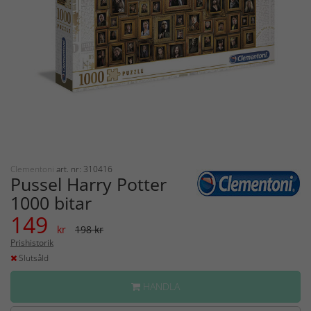
Clementoni
art. nr: 310416
Pussel Harry Potter
1000 bitar
149
kr
198 kr
Prishistorik
Slutsåld
HANDLA