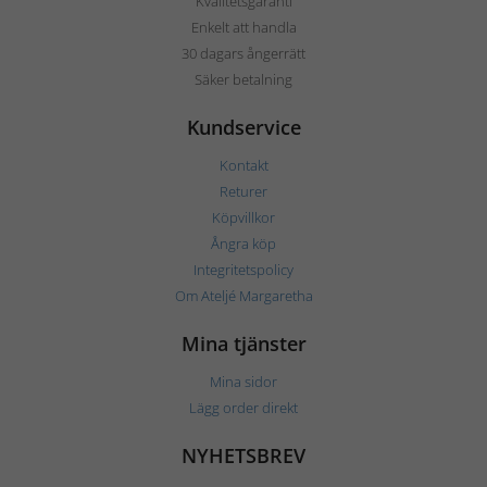
Kvalitetsgaranti
Enkelt att handla
30 dagars ångerrätt
Säker betalning
Kundservice
Kontakt
Returer
Köpvillkor
Ångra köp
Integritetspolicy
Om Ateljé Margaretha
Mina tjänster
Mina sidor
Lägg order direkt
NYHETSBREV