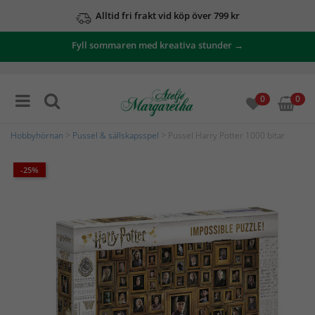
Alltid fri frakt vid köp över 799 kr
Fyll sommaren med kreativa stunder →
0
0
Hobbyhörnan
>
Pussel & sällskapsspel
> Pussel Harry Potter 1000 bitar
-25%