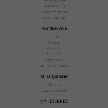
Kvalitetsgaranti
Enkelt att handla
30 dagars ångerrätt
Säker betalning
Kundservice
Kontakt
Returer
Köpvillkor
Ångra köp
Integritetspolicy
Om Ateljé Margaretha
Mina tjänster
Mina sidor
Lägg order direkt
NYHETSBREV