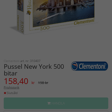
Clementoni
art. nr: 310407
Pussel New York 500
bitar
158,40
kr
198 kr
Prishistorik
Slutsåld
HANDLA