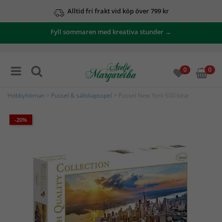
Alltid fri frakt vid köp över 799 kr
Fyll sommaren med kreativa stunder →
0
0
Hobbyhörnan
>
Pussel & sällskapsspel
> Pussel New York 500 bitar
-20%