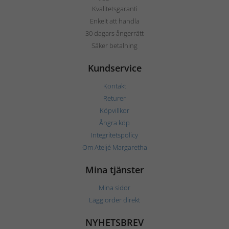
Kvalitetsgaranti
Enkelt att handla
30 dagars ångerrätt
Säker betalning
Kundservice
Kontakt
Returer
Köpvillkor
Ångra köp
Integritetspolicy
Om Ateljé Margaretha
Mina tjänster
Mina sidor
Lägg order direkt
NYHETSBREV