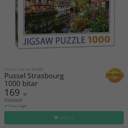
Cheatwell
art. nr: 310392
Pussel Strasbourg
1000 bitar
169
kr
Prishistorik
Finns i lager
HANDLA