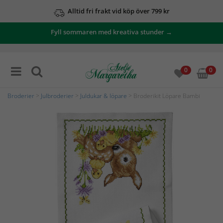
Alltid fri frakt vid köp över 799 kr
Fyll sommaren med kreativa stunder →
0
0
Broderier
>
Julbroderier
>
Juldukar & löpare
> Broderikit Löpare Bambi