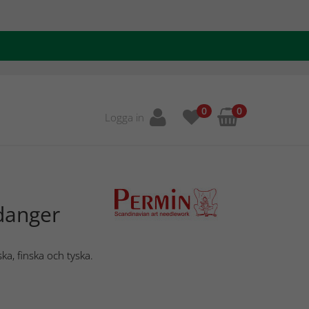
0
0
Logga in
danger
ka, finska och tyska.