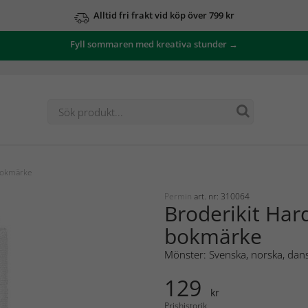
Alltid fri frakt vid köp över 799 kr
Fyll sommaren med kreativa stunder →
bokmärke
Permin
art. nr: 310064
Broderikit Har
bokmärke
Mönster: Svenska, norska, dans
129
kr
Prishistorik