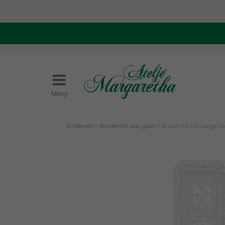
Meny
Broderier
>
Broderikit utan garn
> Broderikit Hardanger 