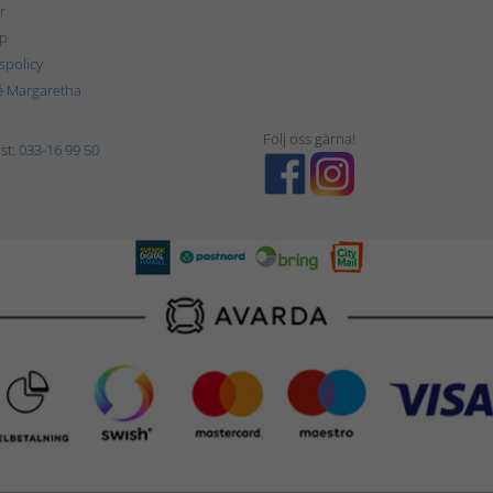
r
p
tspolicy
é Margaretha
Följ oss gärna!
st:
033-16 99 50