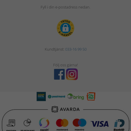
Fyll i din e-postadress nedan.
Kundtjänst:
033-16 99 50
Följ oss gärna!