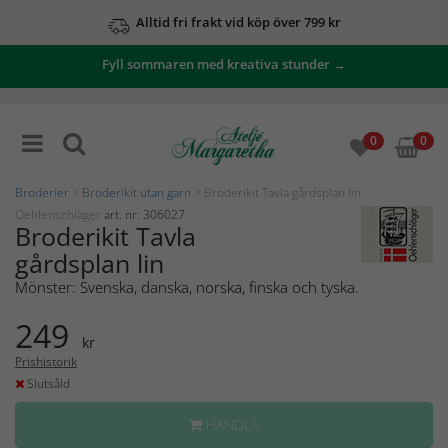
Alltid fri frakt vid köp över 799 kr
Fyll sommaren med kreativa stunder →
0
0
Broderier
>
Broderikit utan garn
> Broderikit Tavla gårdsplan lin
Oehlenschläger
art. nr: 306027
Broderikit Tavla
gårdsplan lin
Mönster: Svenska, danska, norska, finska och tyska.
249
kr
Prishistorik
Slutsåld
HANDLA