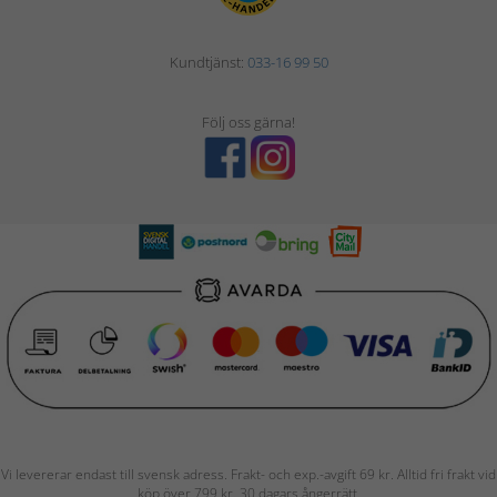
Kundtjänst:
033-16 99 50
Följ oss gärna!
Vi levererar endast till svensk adress. Frakt- och exp.-avgift 69 kr. Alltid fri frakt vid
köp över 799 kr. 30 dagars ångerrätt.