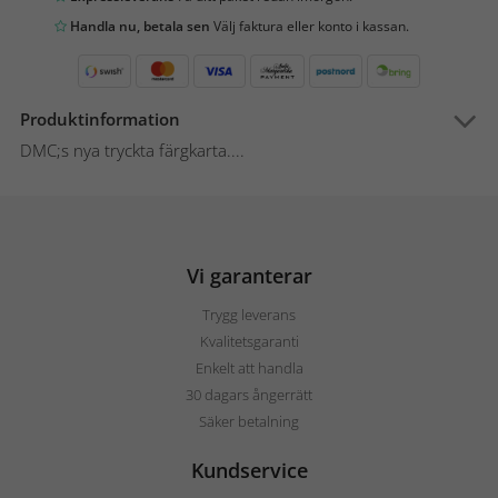
Handla nu, betala sen
Välj faktura eller konto i kassan.
Produktinformation
DMC;s nya tryckta färgkarta....
Vi garanterar
Trygg leverans
Kvalitetsgaranti
Enkelt att handla
30 dagars ångerrätt
Säker betalning
Kundservice