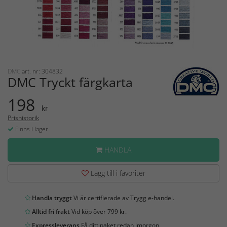
DMC
art. nr: 304832
DMC Tryckt färgkarta
198
kr
Prishistorik
Finns i lager
HANDLA
Lägg till i favoriter
Handla tryggt
Vi är certifierade av Trygg e-handel.
Alltid fri frakt
Vid köp över 799 kr.
Expressleverans
Få ditt paket redan imorgon.