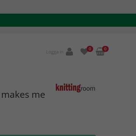
0
0
Logga in
g makes me