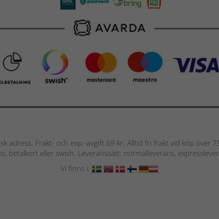
nsk adress. Frakt- och exp.-avgift 69 kr. Alltid fri frakt vid köp över
nto, betalkort eller swish. Leveranssätt: normalleverans, expressleve
Vi finns i: