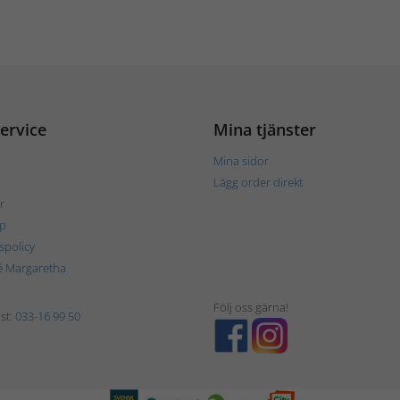
ervice
Mina tjänster
Mina sidor
Lägg order direkt
r
p
tspolicy
é Margaretha
Följ oss gärna!
st:
033-16 99 50