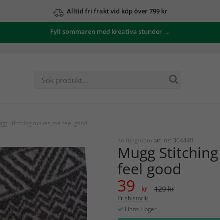
Alltid fri frakt vid köp över 799 kr
Fyll sommaren med kreativa stunder →
gg Stitching makes me feel good
Knittingroom
art. nr: 304440
Mugg Stitchin
feel good
39
kr
129 kr
Prishistorik
Finns i lager