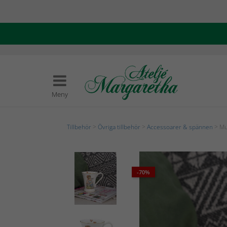
Meny
Tillbehör
>
Övriga tillbehör
>
Accessoarer & spännen
> Mu
-70%