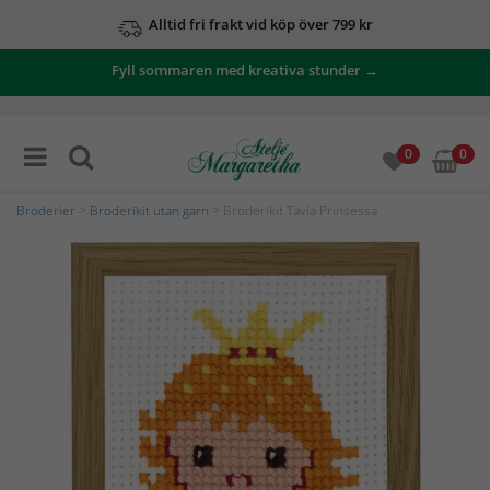
Alltid fri frakt vid köp över 799 kr
Fyll sommaren med kreativa stunder →
0
0
Broderier
>
Broderikit utan garn
> Broderikit Tavla Prinsessa