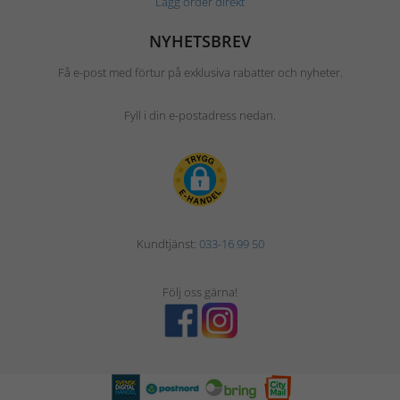
Lägg order direkt
NYHETSBREV
Få e-post med förtur på exklusiva rabatter och nyheter.
Fyll i din e-postadress nedan.
Kundtjänst:
033-16 99 50
Följ oss gärna!