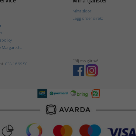
ervice
Mina tjänster
Mina sidor
Lägg order direkt
r
p
tspolicy
é Margaretha
Följ oss gärna!
st:
033-16 99 50