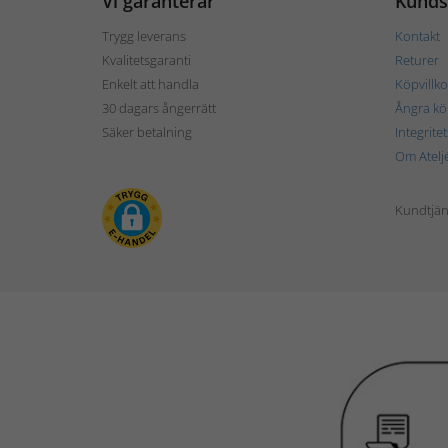
Vi garanterar
Kunds
Trygg leverans
Kontakt
Kvalitetsgaranti
Returer
Enkelt att handla
Köpvillko
30 dagars ångerrätt
Ångra kö
Säker betalning
Integrite
Om Atelj
Kundtjän