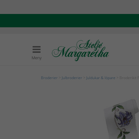
Meny
Broderier
>
Julbroderier
>
Juldukar & löpare
> Broderikit 