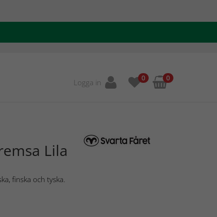
0
0
Logga in
tremsa Lila
ka, finska och tyska.