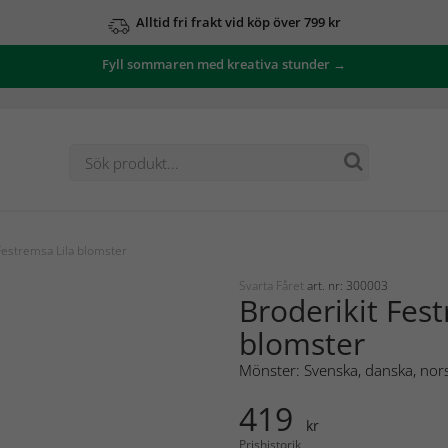
Alltid fri frakt vid köp över 799 kr
Fyll sommaren med kreativa stunder →
Festremsa Lila blomster
Svarta Fåret
art. nr: 300003
Broderikit Fes
blomster
Mönster: Svenska, danska, nors
419
kr
Prishistorik