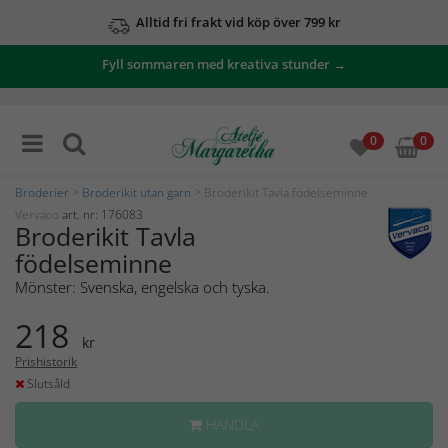
Alltid fri frakt vid köp över 799 kr
Fyll sommaren med kreativa stunder →
0
0
Broderier
>
Broderikit utan garn
> Broderikit Tavla födelseminne
Vervaco
art. nr: 176083
Broderikit Tavla
födelseminne
Mönster: Svenska, engelska och tyska.
218
kr
Prishistorik
Slutsåld
HANDLA