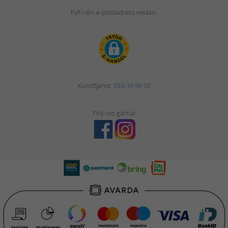
Fyll i din e-postadress nedan.
Kundtjänst:
033-16 99 50
Följ oss gärna!