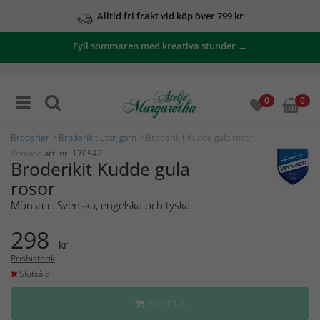
Alltid fri frakt vid köp över 799 kr
Fyll sommaren med kreativa stunder →
0
0
Broderier
>
Broderikit utan garn
> Broderikit Kudde gula rosor
Vervaco
art. nr: 170542
Broderikit Kudde gula
rosor
Mönster: Svenska, engelska och tyska.
298
kr
Prishistorik
Slutsåld
HANDLA