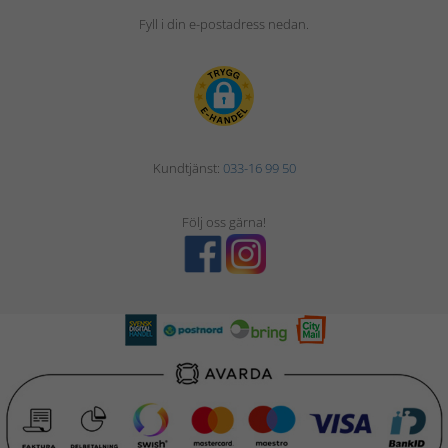
Fyll i din e-postadress nedan.
Kundtjänst:
033-16 99 50
Följ oss gärna!