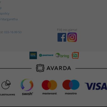
r
p
tspolicy
é Margaretha
Följ oss gärna!
st:
033-16 99 50