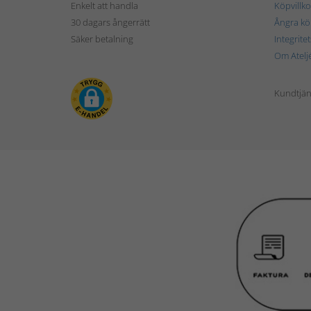
Enkelt att handla
Köpvillko
30 dagars ångerrätt
Ångra kö
Säker betalning
Integrite
Om Atelj
Kundtjän