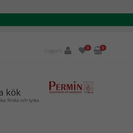
0
0
Logga in
la kök
ka, finska och tyska.