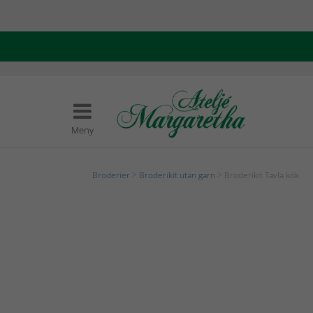
Meny
Broderier
>
Broderikit utan garn
> Broderikit Tavla kök