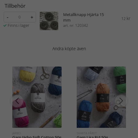
Tillbehör
Metallknapp Hjärta 15
-
+
kr
12
mm
Finns i lager
art. nr: 120342
Andra köpte även
JÄRBO
SVARTA FÅRET
Garn Järbo Soft Cotton 50g
Garn Lisa 8/4 50g