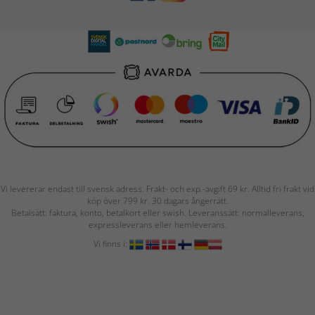
Vi levererar endast till svensk adress. Frakt- och exp.-avgift 69 kr. Alltid fri frakt vid
köp över 799 kr. 30 dagars ångerrätt.
Betalsätt: faktura, konto, betalkort eller swish. Leveranssätt: normalleverans,
expressleverans eller hemleverans.
Vi finns i: