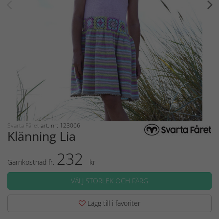
Svarta Fåret
art. nr: 123066
Klänning Lia
232
Garnkostnad fr.
kr
VÄLJ STORLEK OCH FÄRG
Lägg till i favoriter