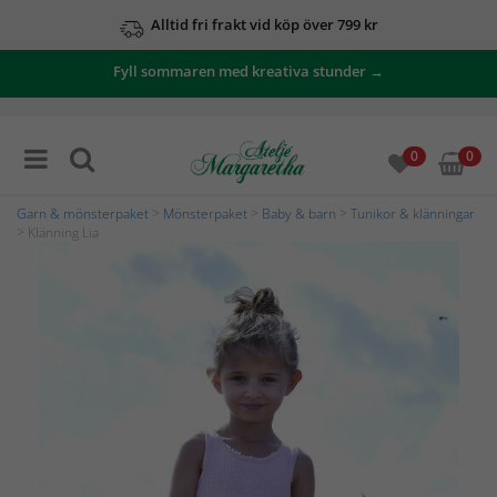
Alltid fri frakt vid köp över 799 kr
Fyll sommaren med kreativa stunder →
0
0
Garn & mönsterpaket
>
Mönsterpaket
>
Baby & barn
>
Tunikor & klänningar
> Klänning Lia