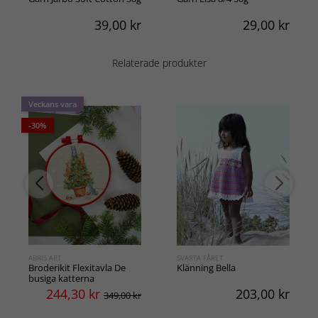
39,00
kr
29,00
kr
Relaterade produkter
Veckans vara
-30%
ABRIS ART
SVARTA FÅRET
Broderikit Flexitavla De
Klänning Bella
busiga katterna
244,30
kr
203,00
kr
349,00 kr