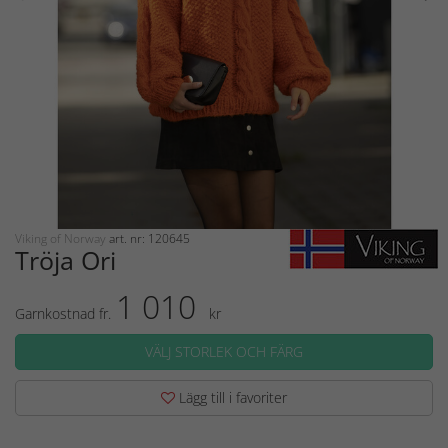
Viking of Norway
art. nr: 120645
Tröja Ori
1 010
Garnkostnad fr.
kr
VÄLJ STORLEK OCH FÄRG
Lägg till i favoriter