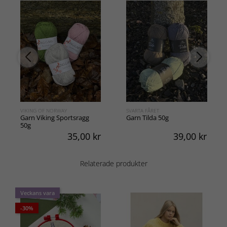
VIKING OF NORWAY
SVARTA FÅRET
Garn Viking Sportsragg
Garn Tilda 50g
50g
35,00
kr
39,00
kr
Relaterade produkter
Veckans vara
-30%