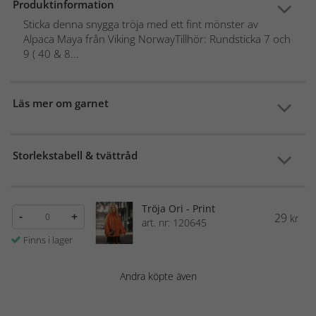
Produktinformation
Sticka denna snygga tröja med ett fint mönster av
Alpaca Maya från Viking NorwayTillhör: Rundsticka 7 och
9 ( 40 & 8...
Läs mer om garnet
Storlekstabell & tvättråd
Tröja Ori - Print
-
+
29
kr
art. nr: 120645
Finns i lager
Andra köpte även