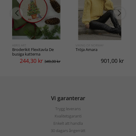
ABRIS ART
VIKING OF NORWAY
Broderikit Flexitavla De
Tröja Amara
busiga katterna
244,30
kr
901,00
kr
349,00 kr
Vi garanterar
Trygg leverans
Kvalitetsgaranti
Enkelt att handla
30 dagars ångerrätt