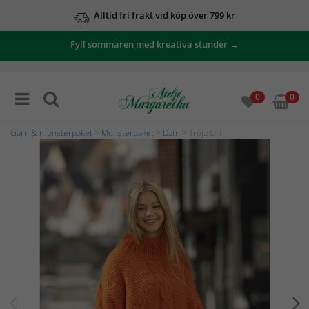
Alltid fri frakt vid köp över 799 kr
Fyll sommaren med kreativa stunder →
0
0
Garn & mönsterpaket
>
Mönsterpaket
>
Dam
> Tröja Ori