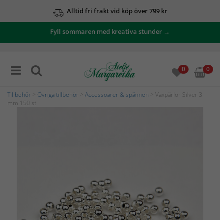
Alltid fri frakt vid köp över 799 kr
Fyll sommaren med kreativa stunder →
0
0
Tillbehör
>
Övriga tillbehör
>
Accessoarer & spännen
> Vaxpärlor Silver 3
mm 150 st