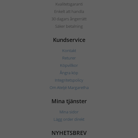
Kvalitetsgaranti
Enkelt att handla
30 dagars ångerrätt
Säker betalning
Kundservice
Kontakt
Returer
Köpvillkor
Ångra köp
Integritetspolicy
Om Ateljé Margaretha
Mina tjänster
Mina sidor
Lägg order direkt
NYHETSBREV