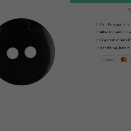
Handla tryggt
Vi är
Alltid fri frakt
Vid k
Expressleverans
Få
Handla nu, betala