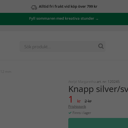
Alltid fri frakt vid köp över 799 kr
Fyll sommaren med kreativa stunder →
t 12 mm
Ateljé Margaretha
art. nr: 120245
Knapp silver/s
1
kr
2 kr
Prishistorik
Finns i lager