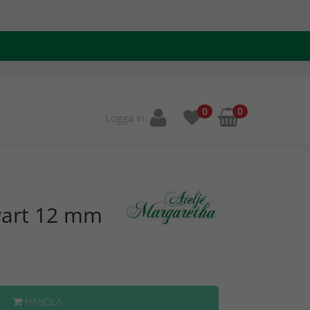
0
0
Logga in
vart 12 mm
HANDLA