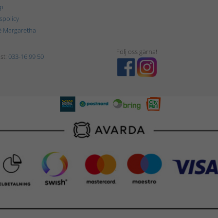
p
tspolicy
é Margaretha
Följ oss gärna!
st:
033-16 99 50