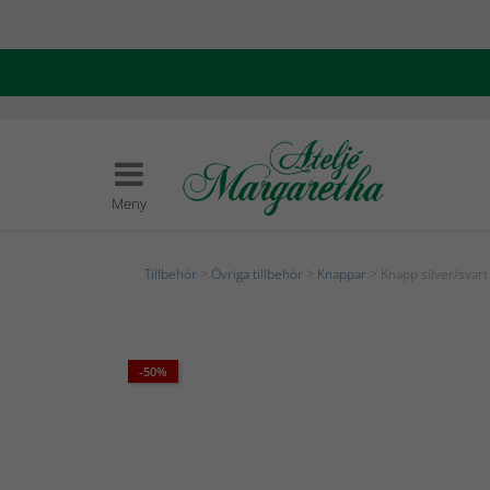
Meny
Tillbehör
>
Övriga tillbehör
>
Knappar
> Knapp silver/svar
-50%