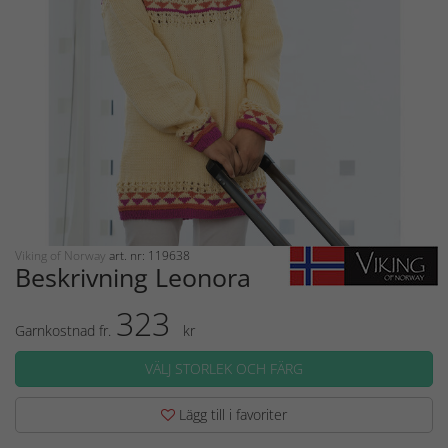
Viking of Norway
art. nr: 119638
Beskrivning Leonora
323
Garnkostnad fr.
kr
VÄLJ STORLEK OCH FÄRG
Lägg till i favoriter