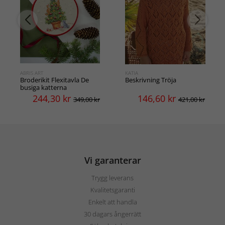
ABRIS ART
KATIA
Broderikit Flexitavla De
Beskrivning Tröja
busiga katterna
244,30
kr
146,60
kr
349,00 kr
421,00 kr
Vi garanterar
Trygg leverans
Kvalitetsgaranti
Enkelt att handla
30 dagars ångerrätt