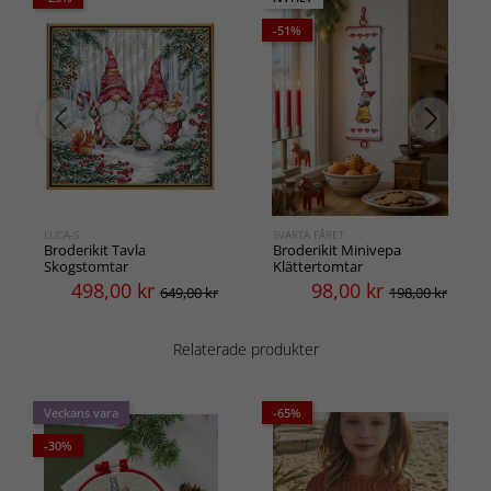
-51%
LUCA-S
SVARTA FÅRET
Broderikit Tavla
Broderikit Minivepa
Skogstomtar
Klättertomtar
498,00
kr
98,00
kr
649,00 kr
198,00 kr
Relaterade produkter
Veckans vara
-65%
-30%