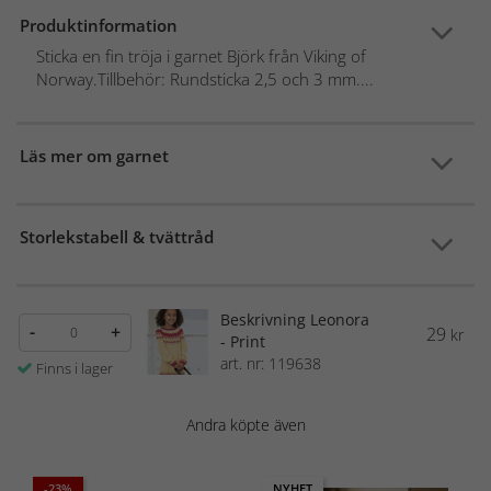
Produktinformation
Sticka en fin tröja i garnet Björk från Viking of
Norway.Tillbehör: Rundsticka 2,5 och 3 mm....
Läs mer om garnet
Storlekstabell & tvättråd
Beskrivning Leonora
-
+
29
kr
- Print
art. nr: 119638
Finns i lager
Andra köpte även
-23%
NYHET