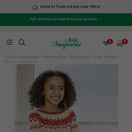
Alltid fri frakt vid köp över 799 kr
Fyll sommaren med kreativa stunder →
0
0
Garn & mönsterpaket
>
Mönsterpaket
>
Baby & barn
>
Tröjor & koftor
>
Beskrivning Leonora