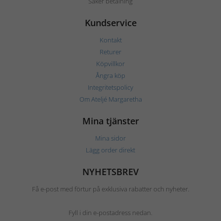
Säker betalning
Kundservice
Kontakt
Returer
Köpvillkor
Ångra köp
Integritetspolicy
Om Ateljé Margaretha
Mina tjänster
Mina sidor
Lägg order direkt
NYHETSBREV
Få e-post med förtur på exklusiva rabatter och nyheter.
Fyll i din e-postadress nedan.