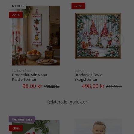
NYHET
-23%
-51%
SVARTA FÅRET
LUCA-S
Broderikit Minivepa
Broderikit Tavla
Klättertomtar
Skogstomtar
98,00
kr
498,00
kr
198,00 kr
649,00 kr
Relaterade produkter
Veckans vara
-30%