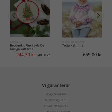
ABRIS ART
VIKING OF NORWAY
Broderikit Flexitavla De
Tröja Kathrine
busiga katterna
244,30
kr
659,00
kr
349,00 kr
Vi garanterar
Trygg leverans
Kvalitetsgaranti
Enkelt att handla