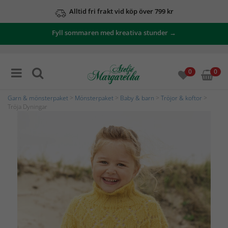
Alltid fri frakt vid köp över 799 kr
Fyll sommaren med kreativa stunder →
0
0
Garn & mönsterpaket
>
Mönsterpaket
>
Baby & barn
>
Tröjor & koftor
>
Tröja Dyningar