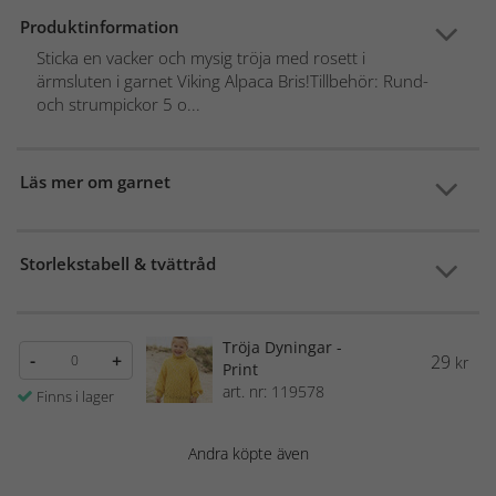
Produktinformation
Sticka en vacker och mysig tröja med rosett i
ärmsluten i garnet Viking Alpaca Bris!Tillbehör: Rund-
och strumpickor 5 o...
Läs mer om garnet
Storlekstabell & tvättråd
Tröja Dyningar -
-
+
29
kr
Print
art. nr: 119578
Finns i lager
Andra köpte även