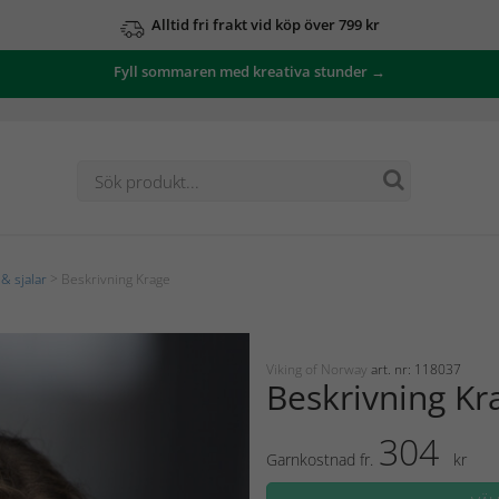
Alltid fri frakt vid köp över 799 kr
Fyll sommaren med kreativa stunder →
& sjalar
> Beskrivning Krage
Viking of Norway
art. nr: 118037
Beskrivning Kr
304
Garnkostnad fr.
kr