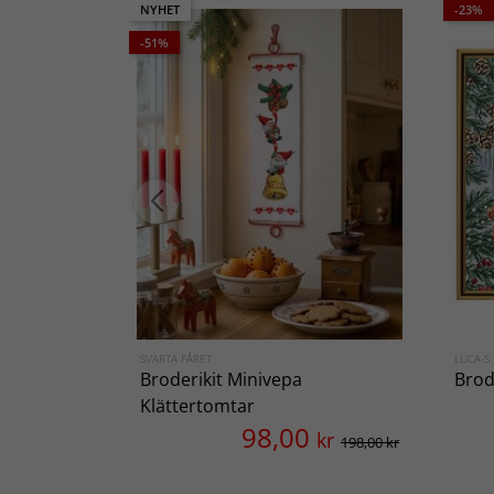
NYHET
-23%
-51%
SVARTA FÅRET
LUCA-S
Broderikit Minivepa
Brod
Klättertomtar
98,00
kr
198,00 kr