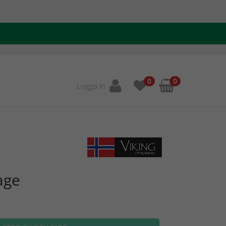
0
0
Logga in
age