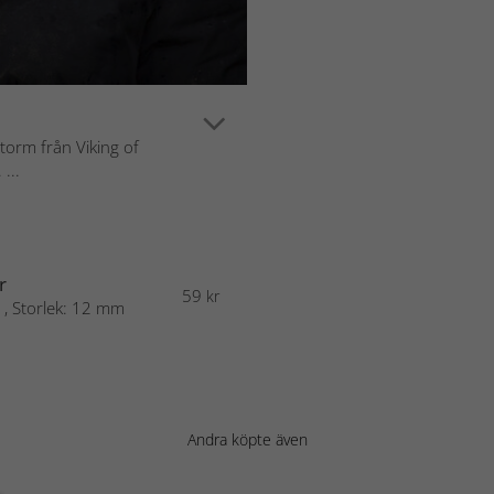
torm från Viking of
...
r
59
kr
 , Storlek: 12 mm
Andra köpte även