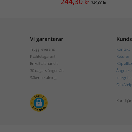
244,30
kr
349,00 kr
Vi garanterar
Kunds
Trygg leverans
Kontakt
Kvalitetsgaranti
Returer
Enkelt att handla
Köpvillko
30 dagars ångerrätt
Ångra kö
Säker betalning
Integrite
Om Atelj
Kundtjän