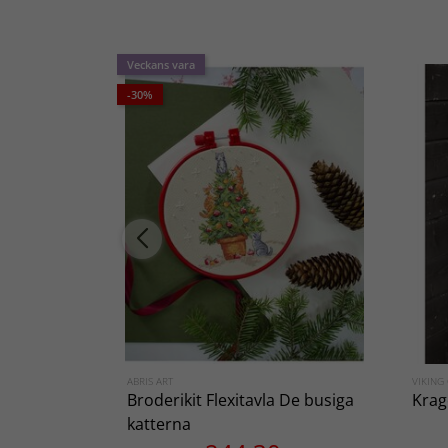
Veckans vara
-30%
ABRIS ART
VIKING
Broderikit Flexitavla De busiga
Krag
katterna