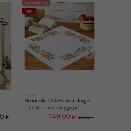
Lagerrensning
-50%
DUFTIN
ATELJÉ MARGAR
Broderikit Duk Höstens färger
Broderibå
– höstduk i korsstygn på
sybåge/sp
00
149,00
aidaväv
storlekar
kr
kr
298,00 kr