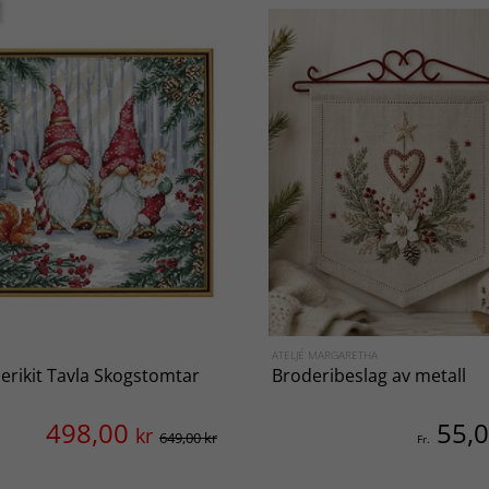
ATELJÉ MARGARETHA
erikit Tavla Skogstomtar
Broderibeslag av metall
498,00
55,
kr
649,00 kr
Fr.