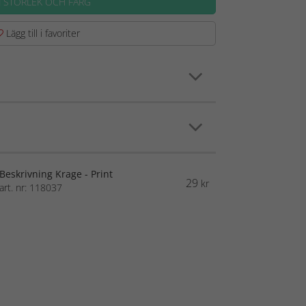
J STORLEK OCH FÄRG
Lägg till i favoriter
Beskrivning Krage - Print
29
kr
art. nr: 118037