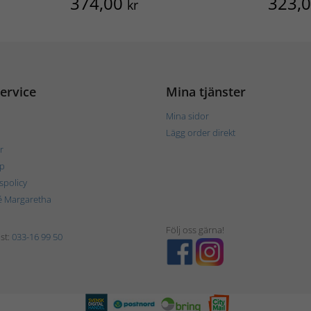
374,00
323,
kr
ervice
Mina tjänster
Mina sidor
Lägg order direkt
r
p
tspolicy
é Margaretha
Följ oss gärna!
st:
033-16 99 50