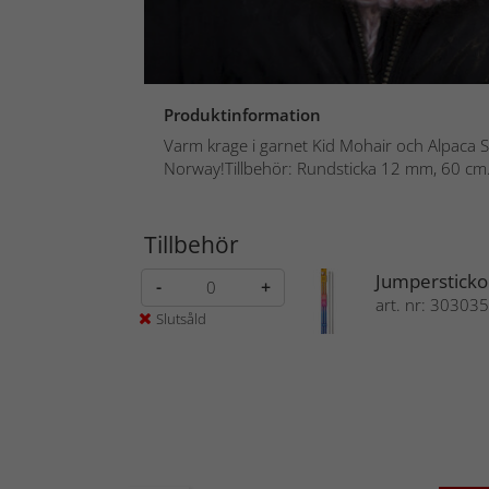
Produktinformation
Varm krage i garnet Kid Mohair och Alpaca S
Norway!Tillbehör: Rundsticka 12 mm, 60 cm. 
Tillbehör
Jumpersticko
-
+
art. nr: 303035
Slutsåld