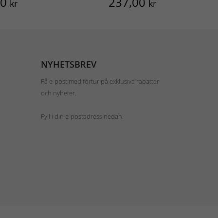
00
237,00
kr
kr
NYHETSBREV
Få e-post med förtur på exklusiva rabatter
och nyheter.
Fyll i din e-postadress nedan.