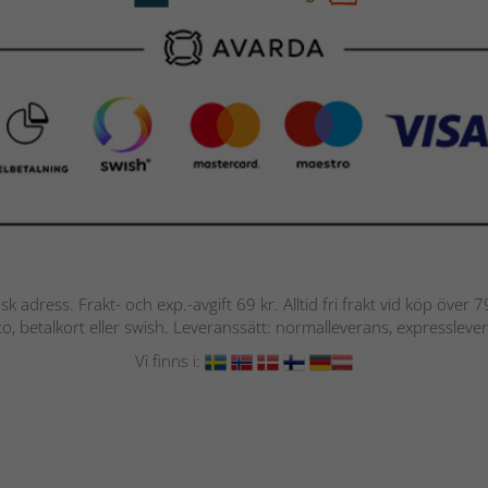
nsk adress. Frakt- och exp.-avgift 69 kr. Alltid fri frakt vid köp över
nto, betalkort eller swish. Leveranssätt: normalleverans, expressleve
Vi finns i: