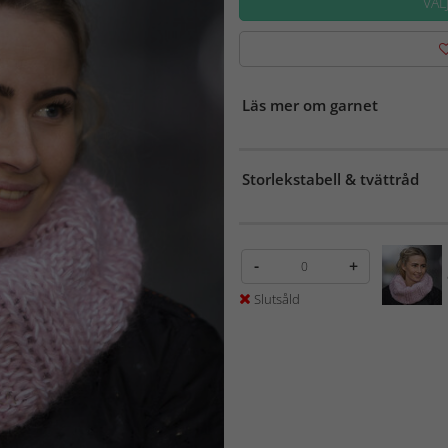
VÄL
Läs mer om garnet
Storlekstabell & tvättråd
-
+
Slutsåld