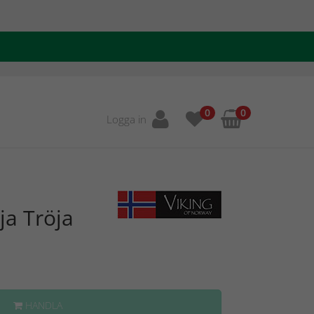
0
0
Logga in
ja Tröja
HANDLA