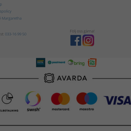
p
tspolicy
é Margaretha
Följ oss gärna!
st:
033-16 99 50