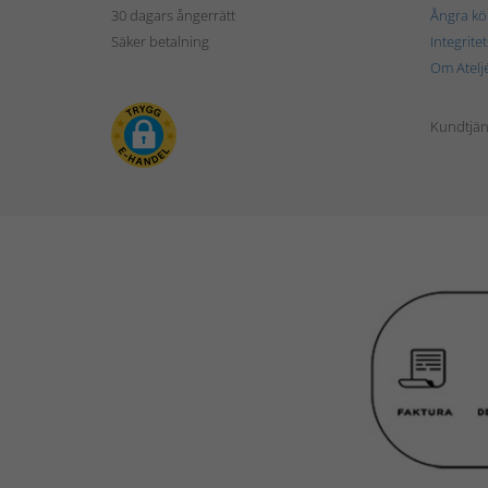
30 dagars ångerrätt
Ångra kö
Säker betalning
Integrite
Om Atelj
Kundtjän