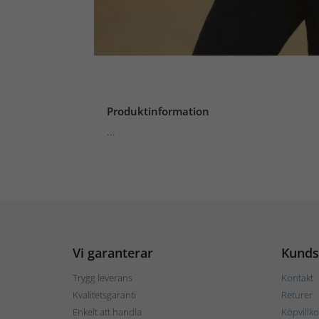
Produktinformation
...
Vi garanterar
Kunds
Trygg leverans
Kontakt
Kvalitetsgaranti
Returer
Enkelt att handla
Köpvillko