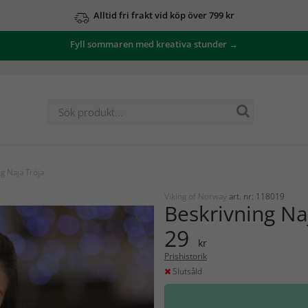
Alltid fri frakt vid köp över 799 kr
Fyll sommaren med kreativa stunder →
g Naja Tröja
Viking of Norway
art. nr: 118019
Beskrivning Na
29
kr
Prishistorik
Slutsåld