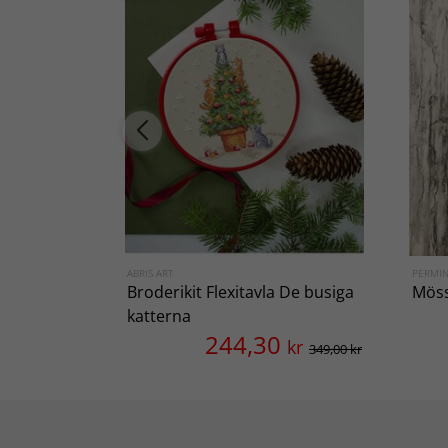
ABRIS ART
PERMI
Broderikit Flexitavla De busiga
Möss
katterna
244,30
kr
349,00 kr