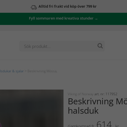
Alltid fri frakt vid köp över 799 kr
Fyll sommaren med kreativa stunder →
lsdukar & sjalar
> Beskrivning Mössa,
Viking of Norway
art. nr: 117952
Beskrivning Mö
halsduk
614
Garnkostnad fr.
kr