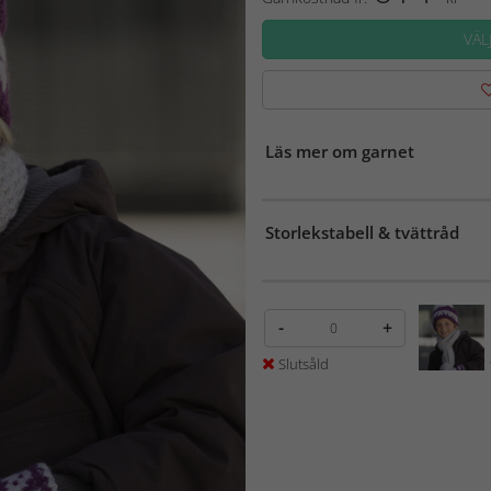
VÄL
Läs mer om garnet
Storlekstabell & tvättråd
-
+
Slutsåld