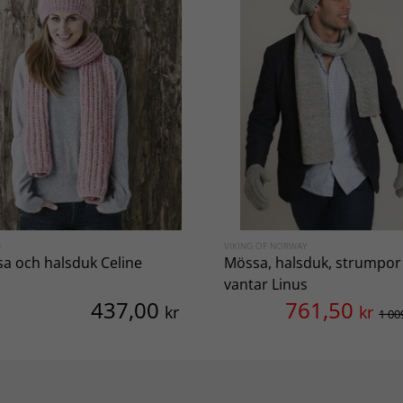
N
VIKING OF NORWAY
a och halsduk Celine
Mössa, halsduk, strumpor
vantar Linus
437,00
761,50
kr
kr
1 00