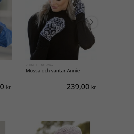
VIKING OF NORWAY
SVARTA FÅRET
Mössa och vantar Annie
Broderiki
Klätterto
00
239,00
kr
kr