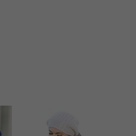
NYHET
-51%