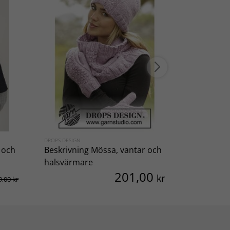
DROPS DESIGN
SVARTA FÅRET
 och
Beskrivning Mössa, vantar och
Mössa och
halsvärmare
201,00
kr
9,00 kr