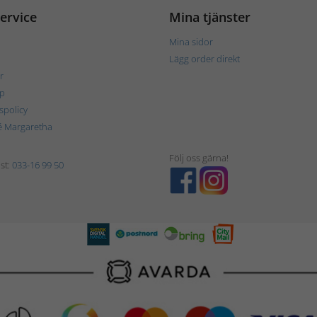
ervice
Mina tjänster
Mina sidor
Lägg order direkt
r
p
tspolicy
é Margaretha
Följ oss gärna!
st:
033-16 99 50