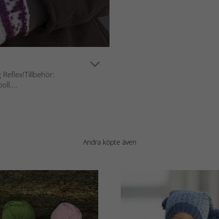
 Reflex!Tillbehör:
ll....
Andra köpte även