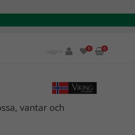
0
0
Logga in
ssa, vantar och