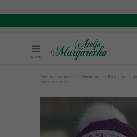
Meny
Garn & mönsterpaket
>
Mönsterpaket
>
Baby & barn
>
Ha
vantar och halsduk