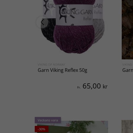
VIKING OF NORWAY
VIKING
Garn Viking Reflex 50g
Garn
65,00
kr
Fr.
Veckans vara
-30%