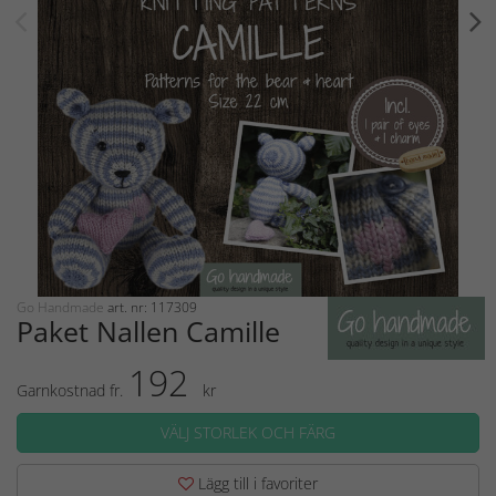
Go Handmade
art. nr: 117309
Paket Nallen Camille
192
Garnkostnad fr.
kr
VÄLJ STORLEK OCH FÄRG
Lägg till i favoriter