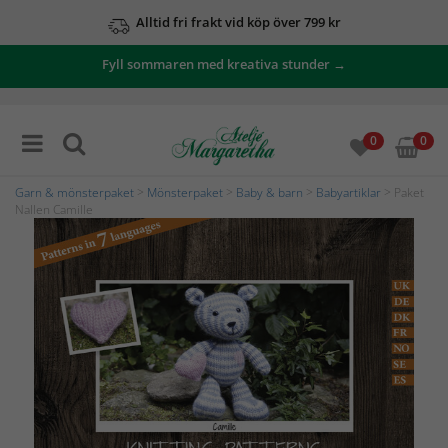
Alltid fri frakt vid köp över 799 kr
Fyll sommaren med kreativa stunder →
0
0
Garn & mönsterpaket
>
Mönsterpaket
>
Baby & barn
>
Babyartiklar
> Paket
Nallen Camille