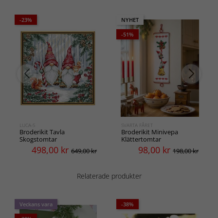
-23%
NYHET
-51%
LUCA-S
SVARTA FÅRET
Broderikit Tavla
Broderikit Minivepa
Skogstomtar
Klättertomtar
498,00
kr
98,00
kr
649,00 kr
198,00 kr
Relaterade produkter
Veckans vara
-38%