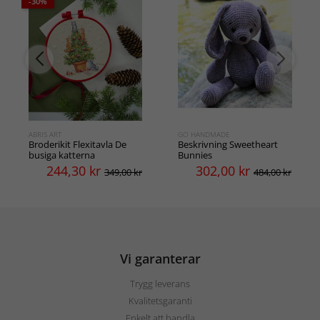
-30%
ABRIS ART
GO HANDMADE
Broderikit Flexitavla De
Beskrivning Sweetheart
busiga katterna
Bunnies
244,30
kr
302,00
kr
349,00 kr
484,00 kr
Vi garanterar
Trygg leverans
Kvalitetsgaranti
Enkelt att handla