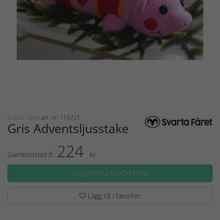
Svarta Fåret
art. nr: 116721
Gris Adventsljusstake
224
Garnkostnad fr.
kr
VÄLJ STORLEK OCH FÄRG
Lägg till i favoriter