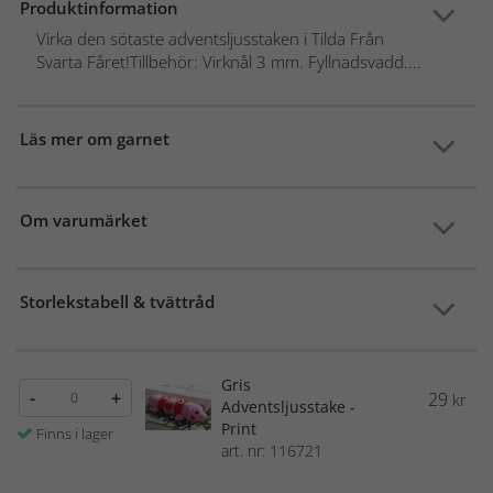
Produktinformation
Virka den sötaste adventsljusstaken i Tilda Från
Svarta Fåret!Tillbehör: Virknål 3 mm. Fyllnadsvadd....
Läs mer om garnet
Om varumärket
Storlekstabell & tvättråd
Gris
-
+
29
kr
Adventsljusstake -
Print
Finns i lager
art. nr: 116721