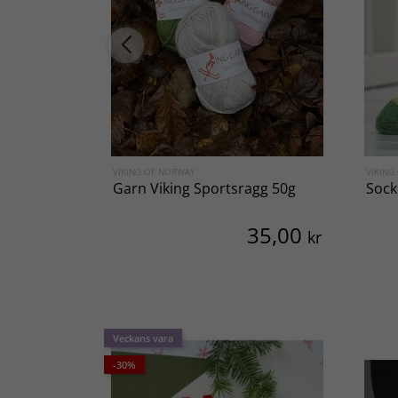
VIKING OF NORWAY
VIKING
Garn Viking Sportsragg 50g
Sock
35,00
kr
Veckans vara
-30%