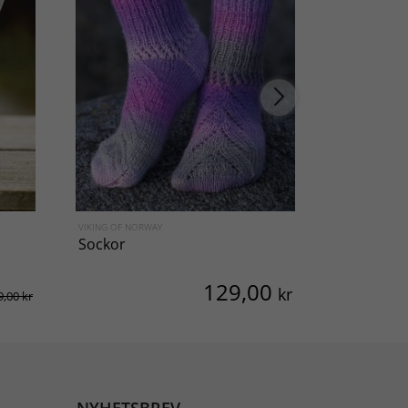
VIKING OF NORWAY
VIKING OF NO
Sockor
Sockor Än
129,00
kr
9,00 kr