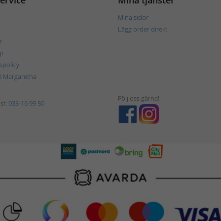
ervice
Mina tjänster
Mina sidor
Lägg order direkt
r
p
tspolicy
é Margaretha
Följ oss gärna!
st:
033-16 99 50