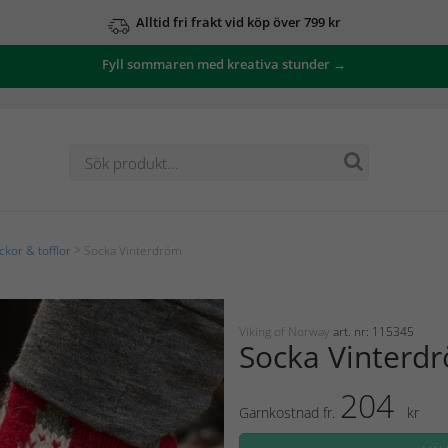
Alltid fri frakt vid köp över 799 kr
Fyll sommaren med kreativa stunder →
ckor & tofflor
> Socka Vinterdröm
Viking of Norway
art. nr: 115345
Socka Vinterd
204
Garnkostnad fr.
kr