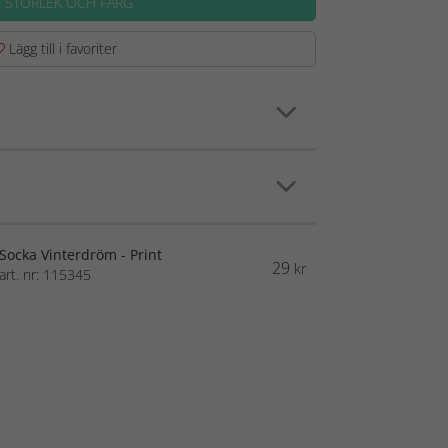
J STORLEK OCH FÄRG
Lägg till i favoriter
Socka Vinterdröm - Print
29
kr
art. nr: 115345