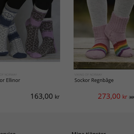
 OF NORWAY
VIKING OF NORWAY
or Ellinor
Sockor Regnbåge
163,00
273,00
kr
kr
30