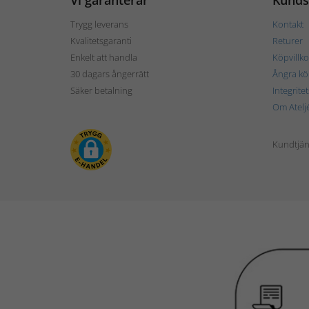
Vi garanterar
Kunds
Trygg leverans
Kontakt
Kvalitetsgaranti
Returer
Enkelt att handla
Köpvillko
30 dagars ångerrätt
Ångra kö
Säker betalning
Integrite
Om Atelj
Kundtjän