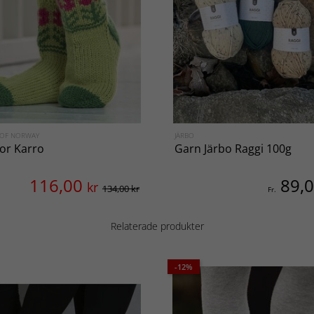
 OF NORWAY
JÄRBO
or Karro
Garn Järbo Raggi 100g
116,00
89,
kr
134,00 kr
Fr.
Relaterade produkter
-12%