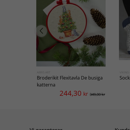
ABRIS ART
VIKING
Broderikit Flexitavla De busiga
Sock
katterna
244,30
kr
349,00 kr