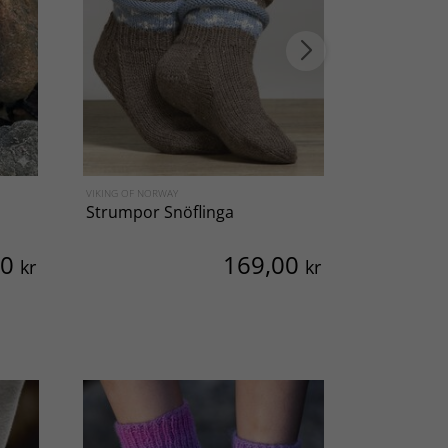
VIKING OF NORWAY
VIKING OF NO
Strumpor Snöflinga
Socka Nis
00
169,00
kr
kr