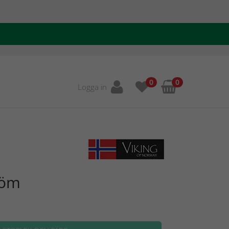
0
0
Logga in
röm