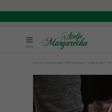
Meny
Garn & mönsterpaket
>
Mönsterpaket
>
Baby & barn
>
So