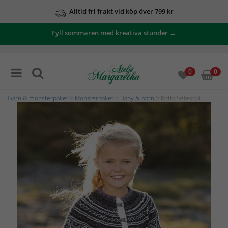
Alltid fri frakt vid köp över 799 kr
Fyll sommaren med kreativa stunder →
0
0
Garn & mönsterpaket
>
Mönsterpaket
>
Baby & barn
> Kofta Setesdal