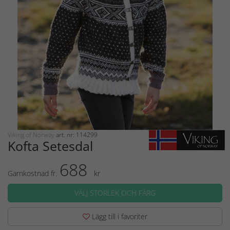
Viking of Norway
art. nr: 114299
Kofta Setesdal
688
Garnkostnad fr.
kr
VÄLJ STORLEK OCH FÄRG
Lägg till i favoriter