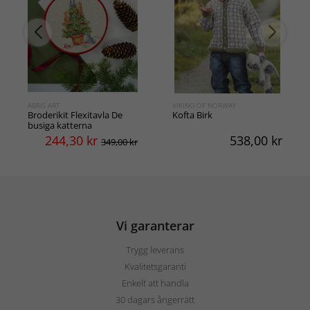
ABRIS ART
VIKING OF NORWAY
Broderikit Flexitavla De
Kofta Birk
busiga katterna
244,30
kr
538,00
kr
349,00 kr
Vi garanterar
Trygg leverans
Kvalitetsgaranti
Enkelt att handla
30 dagars ångerrätt