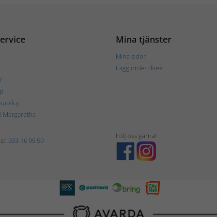
ervice
Mina tjänster
Mina sidor
Lägg order direkt
r
p
tspolicy
é Margaretha
Följ oss gärna!
st:
033-16 99 50