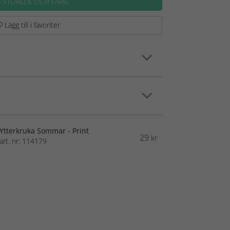
J STORLEK OCH FÄRG
Lägg till i favoriter
Ytterkruka Sommar - Print
29
kr
art. nr: 114179