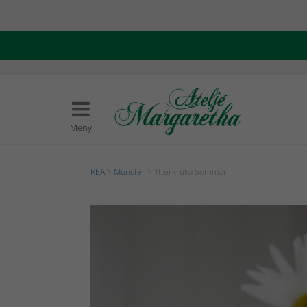
Meny
REA
>
Mönster
> Ytterkruka Sommar