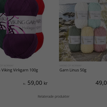
 OF NORWAY
VIKING OF NORWAY
 Viking Virkgarn 100g
Garn Linus 50g
59,00
49,
kr
Fr.
Relaterade produkter