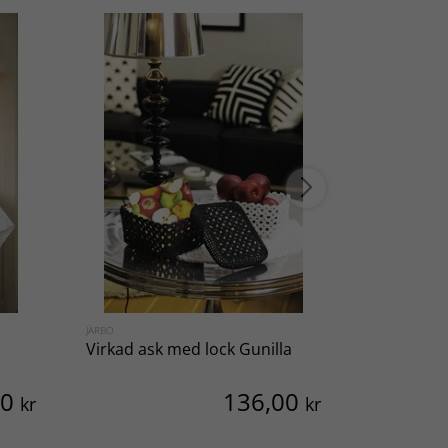
JÄRBO
SVARTA FÅRET
Virkad ask med lock Gunilla
Babyskor
00
136,00
kr
kr