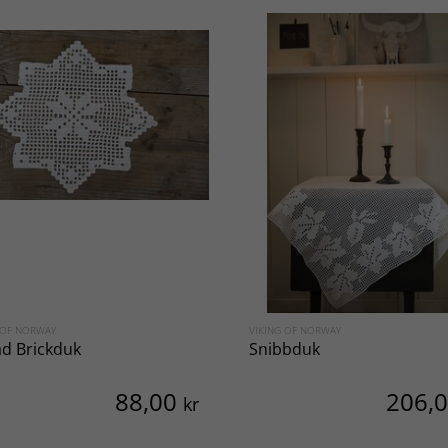
 OF NORWAY
VIKING OF NORWAY
ad Brickduk
Snibbduk
88,00
206,
kr