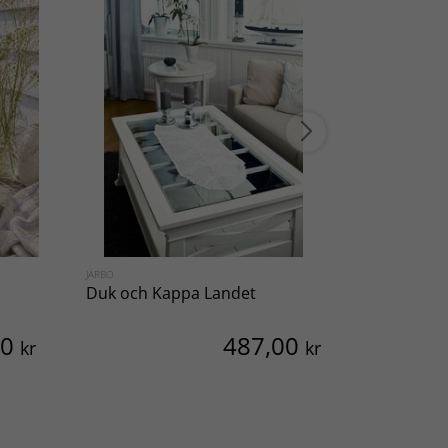
JÄRBO
DMC
Duk och Kappa Landet
Beskrivni
00
487,00
kr
kr