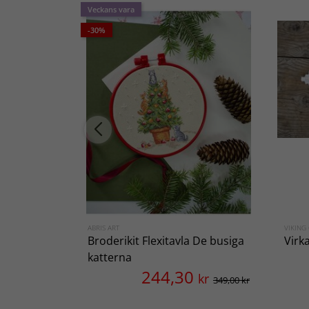
Veckans vara
-30%
ABRIS ART
VIKING
Broderikit Flexitavla De busiga
Virk
katterna
244,30
kr
349,00 kr