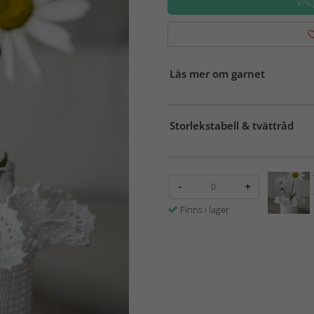
VÄL
Läs mer om garnet
Storlekstabell & tvättråd
-
+
Finns i lager