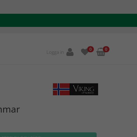
0
0
Logga in
ommar