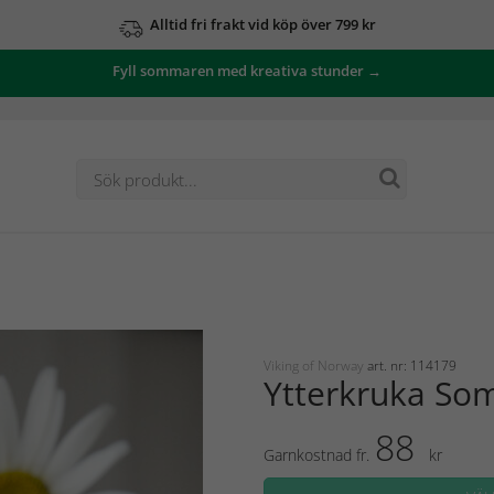
Alltid fri frakt vid köp över 799 kr
Fyll sommaren med kreativa stunder →
Viking of Norway
art. nr: 114179
Ytterkruka S
88
Garnkostnad fr.
kr