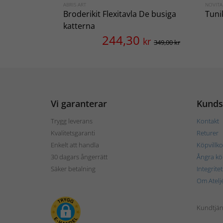
ABRIS ART
NOVIT
Broderikit Flexitavla De busiga
Tun
katterna
244,30
kr
349,00 kr
Vi garanterar
Kunds
Trygg leverans
Kontakt
Kvalitetsgaranti
Returer
Enkelt att handla
Köpvillko
30 dagars ångerrätt
Ångra kö
Säker betalning
Integrite
Om Atelj
Kundtjän