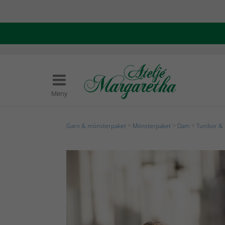
Meny
Garn & mönsterpaket
>
Mönsterpaket
>
Dam
>
Tunikor & 