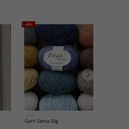
-40%
PERMIN
VIKING OF NO
Garn Zenta 50g
Tröja Fiel