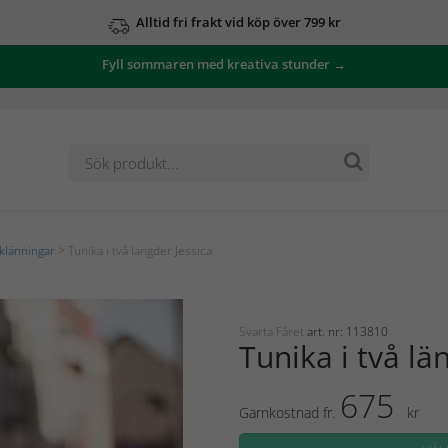
Alltid fri frakt vid köp över 799 kr
Fyll sommaren med kreativa stunder →
klänningar
> Tunika i två längder Jessica
Svarta Fåret
art. nr: 113810
Tunika i två lä
675
Garnkostnad fr.
kr