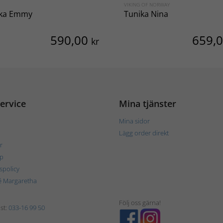
A
VIKING OF NORWAY
ika Emmy
Tunika Nina
590,00
659,
kr
ervice
Mina tjänster
Mina sidor
Lägg order direkt
r
p
tspolicy
é Margaretha
Följ oss gärna!
st:
033-16 99 50