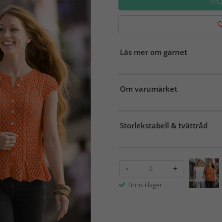
VÄL
Läs mer om garnet
Om varumärket
Storlekstabell & tvättråd
-
+
Finns i lager