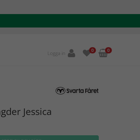
0
0
Logga in
ngder Jessica