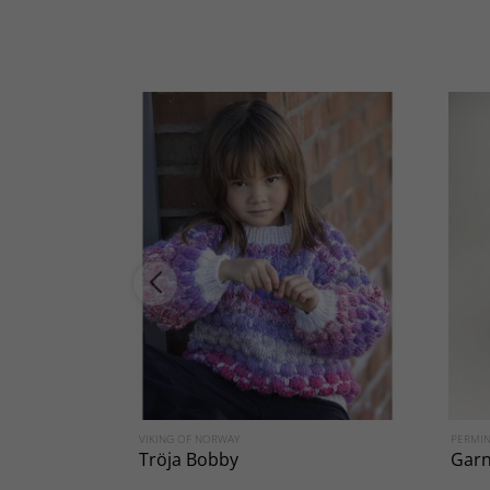
VIKING OF NORWAY
PERMI
Tröja Bobby
Garn