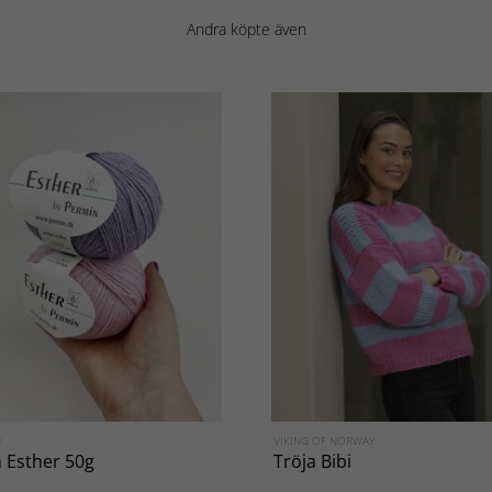
Andra köpte även
N
VIKING OF NORWAY
 Esther 50g
Tröja Bibi