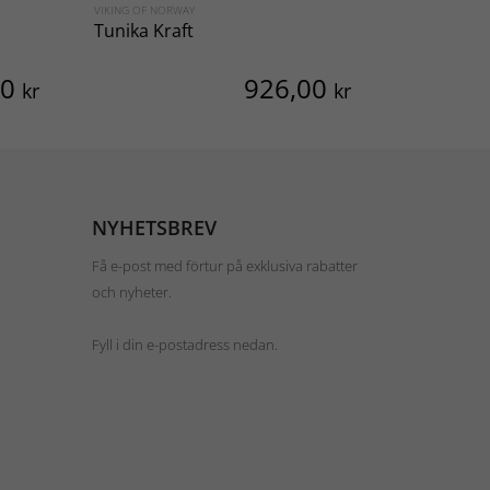
VIKING OF NORWAY
SVARTA FÅRET
Tunika Kraft
Tunika med
Charlotta
00
926,00
kr
kr
NYHETSBREV
Få e-post med förtur på exklusiva rabatter
och nyheter.
Fyll i din e-postadress nedan.