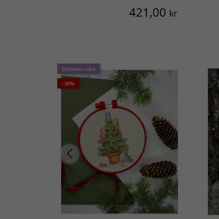
421,00
kr
Veckans vara
-30%