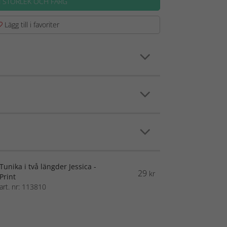
J STORLEK OCH FÄRG
Lägg till i favoriter
Tunika i två längder Jessica -
29
kr
Print
art. nr: 113810