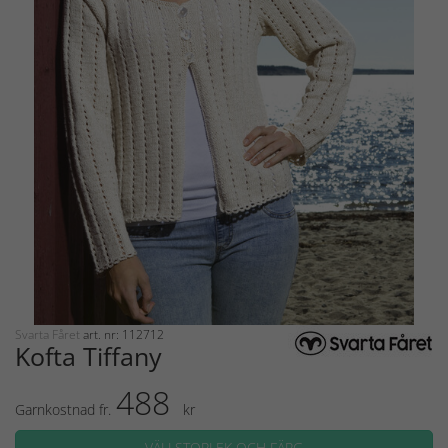
Svarta Fåret
art. nr: 112712
Kofta Tiffany
488
Garnkostnad fr.
kr
VÄLJ STORLEK OCH FÄRG