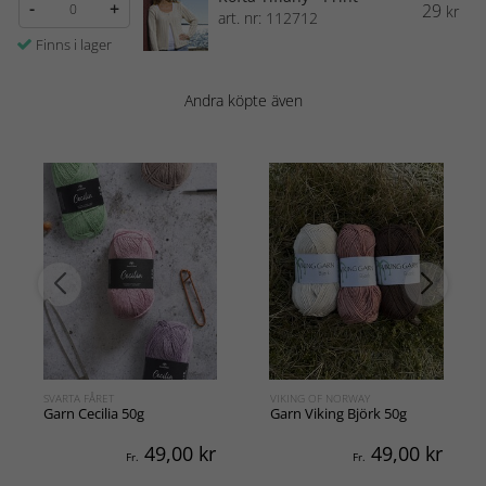
-
+
29
kr
art. nr: 112712
Finns i lager
Andra köpte även
SVARTA FÅRET
VIKING OF NORWAY
Garn Cecilia 50g
Garn Viking Björk 50g
49,00
kr
49,00
kr
Fr.
Fr.