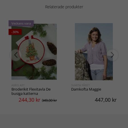
Relaterade produkter
Veckans vara
-30%
ABRIS ART
SVARTA FÅRET
Broderikit Flexitavla De
Damkofta Maggie
busiga katterna
244,30
kr
447,00
kr
349,00 kr