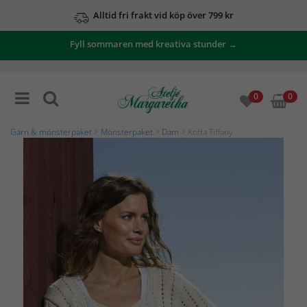
Alltid fri frakt vid köp över 799 kr
Fyll sommaren med kreativa stunder →
0
0
Garn & mönsterpaket
>
Mönsterpaket
>
Dam
> Kofta Tiffany