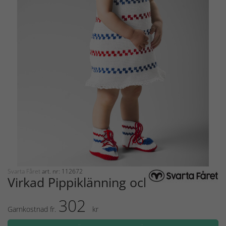
Svarta Fåret
art. nr: 112672
Virkad Pippiklänning och skor
302
Garnkostnad fr.
kr