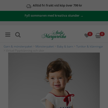
Alltid fri frakt vid köp över 799 kr
Fyll sommaren med kreativa stunder →
0
0
Garn & mönsterpaket
>
Mönsterpaket
>
Baby & barn
>
Tunikor & klänningar
> Virkad Pippiklänning och skor