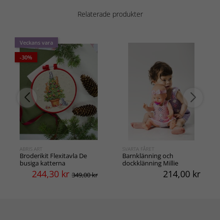
Relaterade produkter
Veckans vara
-30%
ABRIS ART
SVARTA FÅRET
Broderikit Flexitavla De
Barnklänning och
busiga katterna
dockklänning Millie
244,30
kr
214,00
kr
349,00 kr