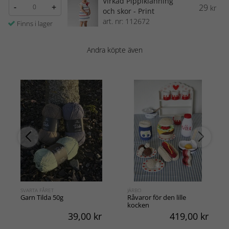
Virkad Pippiklänning
-
+
29
kr
och skor - Print
art. nr: 112672
Finns i lager
Andra köpte även
SVARTA FÅRET
JÄRBO
Garn Tilda 50g
Råvaror för den lille
kocken
39,00
kr
419,00
kr