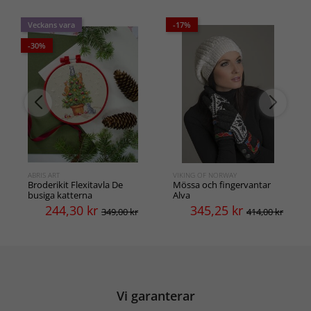
Veckans vara
-17%
-30%
ABRIS ART
VIKING OF NORWAY
Broderikit Flexitavla De
Mössa och fingervantar
busiga katterna
Alva
244,30
kr
345,25
kr
349,00 kr
414,00 kr
Vi garanterar