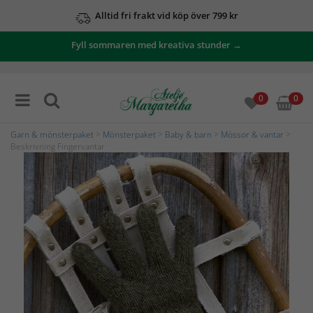
Alltid fri frakt vid köp över 799 kr
Fyll sommaren med kreativa stunder →
0
0
Garn & mönsterpaket
>
Mönsterpaket
>
Baby & barn
>
Mössor & vantar
>
Beskrivning Fingervantar