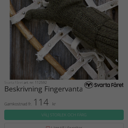
Svarta Fåret
art. nr: 112592
Beskrivning Fingervantar
114
Garnkostnad fr.
kr
VÄLJ STORLEK OCH FÄRG
Lägg till i favoriter