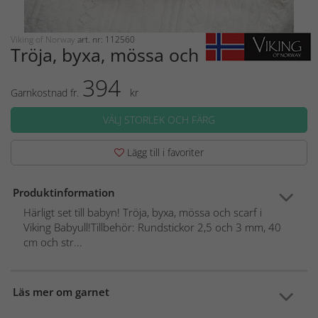
Viking of Norway
art. nr: 112560
Tröja, byxa, mössa och scarf Julia
394
Garnkostnad fr.
kr
VÄLJ STORLEK OCH FÄRG
Lägg till i favoriter
Produktinformation
Härligt set till babyn! Tröja, byxa, mössa och scarf i
Viking Babyull!Tillbehör: Rundstickor 2,5 och 3 mm, 40
cm och str...
Läs mer om garnet