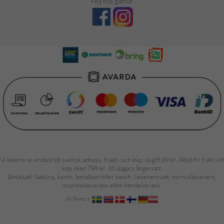
Följ oss gärna!
Vi levererar endast till svensk adress. Frakt- och exp.-avgift 69 kr. Alltid fri frakt vid
köp över 799 kr. 30 dagars ångerrätt.
Betalsätt: faktura, konto, betalkort eller swish. Leveranssätt: normalleverans,
expressleverans eller hemleverans.
Vi finns i: