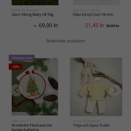
VIKING OF NORWAY
NEW OLD COMPANY
Garn Viking Baby Ull 50g
Clips Emoji Cool 18 mm
69,00
kr
21,45
kr
39,00 kr
Fr.
Relaterade produkter
Veckans vara
-30%
ABRIS ART
VIKING OF NORWAY
Broderikit Flexitavla De
Tröja och byxa Trulte
busiga katterna