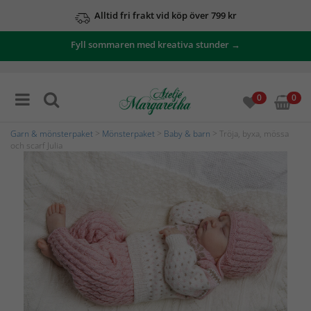
Alltid fri frakt vid köp över 799 kr
Fyll sommaren med kreativa stunder →
0
0
Garn & mönsterpaket
>
Mönsterpaket
>
Baby & barn
> Tröja, byxa, mössa
och scarf Julia