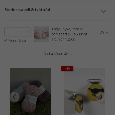
Storlekstabell & tvättråd
Tröja, byxa, mössa
-
+
29
kr
och scarf Julia - Print
art. nr: 112560
Finns i lager
Andra köpte även
-45%