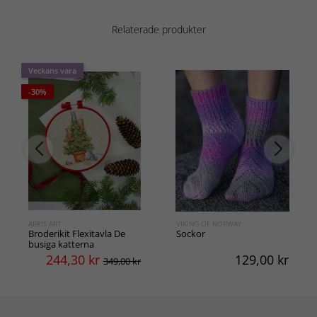
Relaterade produkter
Veckans vara
-30%
ABRIS ART
VIKING OF NORWAY
Broderikit Flexitavla De
Sockor
busiga katterna
244,30
kr
129,00
kr
349,00 kr