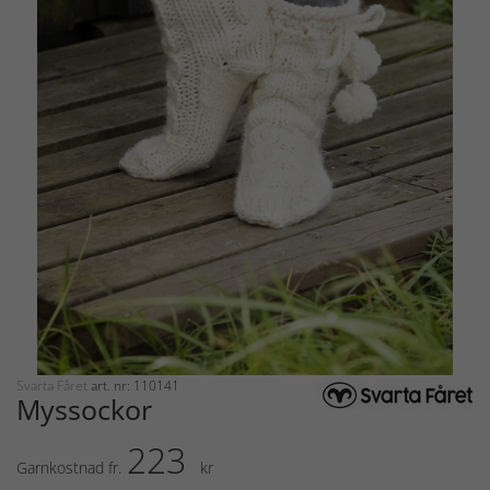
Svarta Fåret
art. nr: 110141
Myssockor
223
Garnkostnad fr.
kr