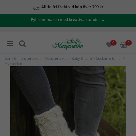
Alltid fri frakt vid köp över 799 kr
Fyll sommaren med kreativa stunder →
0
0
Garn & mönsterpaket
>
Mönsterpaket
>
Baby & barn
>
Sockor & tofflor
>
Myssockor