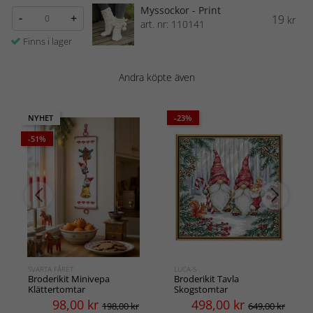
Myssockor - Print
-
+
19
kr
art. nr: 110141
Finns i lager
Andra köpte även
NYHET
-23%
-51%
SVARTA FÅRET
LUCA-S
Broderikit Minivepa
Broderikit Tavla
Klättertomtar
Skogstomtar
98,00
kr
498,00
kr
198,00 kr
649,00 kr