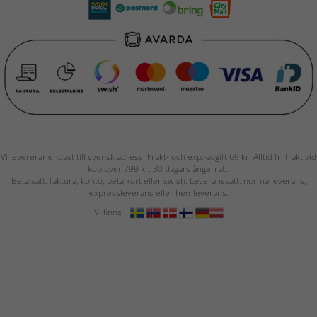
Vi levererar endast till svensk adress. Frakt- och exp.-avgift 69 kr. Alltid fri frakt vid
köp över 799 kr. 30 dagars ångerrätt.
Betalsätt: faktura, konto, betalkort eller swish. Leveranssätt: normalleverans,
expressleverans eller hemleverans.
Vi finns i: