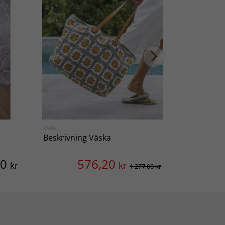
KATIA
JÄRBO
Beskrivning Väska
Överkast 
00
576,20
kr
kr
1 277,00 kr