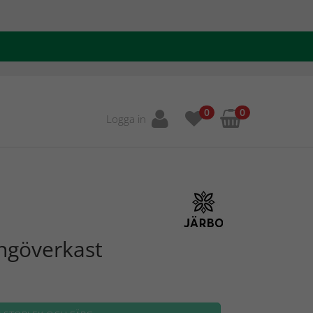
0
0
Logga in
ngöverkast