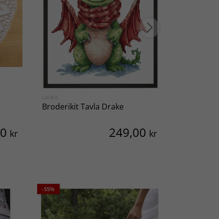
LUCA-S
SVARTA FÅRET
Broderikit Tavla Drake
Gris Adve
00
249,00
kr
kr
-55%