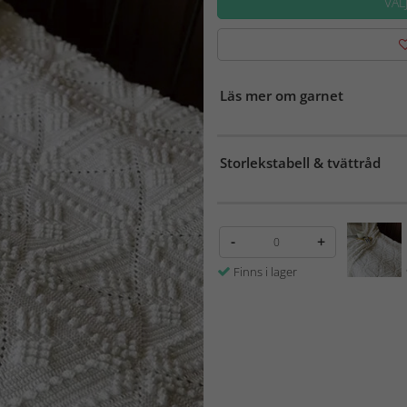
VÄL
Läs mer om garnet
Storlekstabell & tvättråd
-
+
Finns i lager