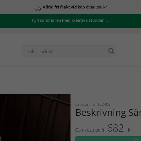
Alltid fri frakt vid köp över 799 kr
Fyll sommaren med kreativa stunder →
Järbo
art. nr: 102409
Beskrivning Sä
682
Garnkostnad fr.
kr