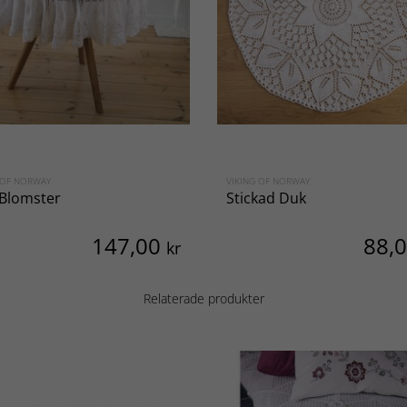
 OF NORWAY
VIKING OF NORWAY
Blomster
Stickad Duk
147,00
88,
kr
Relaterade produkter