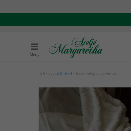
Meny
REA
>
Stickat & virkat
> Beskrivning Sängöverkast