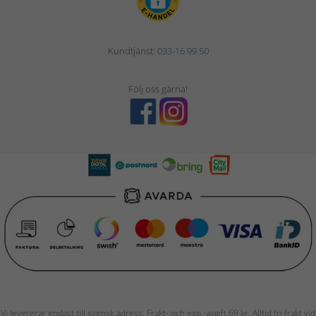
Kundtjänst:
033-16 99 50
Följ oss gärna!
Vi levererar endast till svensk adress. Frakt- och exp.-avgift 69 kr. Alltid fri frakt vid