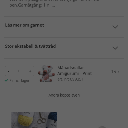
ben.Garnåtgång: 1 n. ...
Läs mer om garnet
Storlekstabell & tvättråd
Månadsnallar
-
+
19
kr
Amigurumi - Print
art. nr: 099351
Finns i lager
Andra köpte även