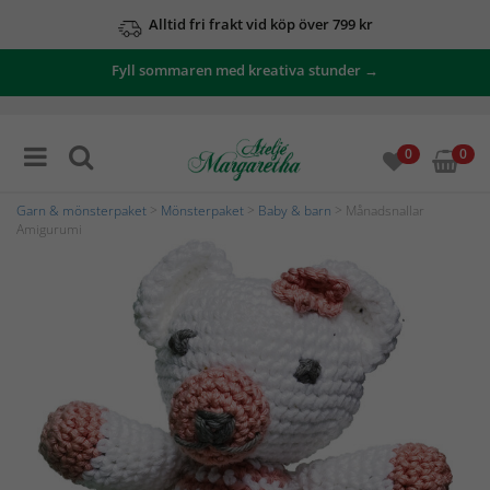
Alltid fri frakt vid köp över 799 kr
Fyll sommaren med kreativa stunder →
0
0
Garn & mönsterpaket
>
Mönsterpaket
>
Baby & barn
> Månadsnallar
Amigurumi