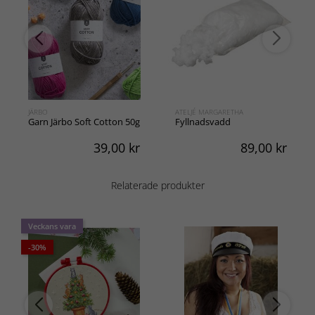
JÄRBO
ATELJÉ MARGARETHA
Garn Järbo Soft Cotton 50g
Fyllnadsvadd
39,00
kr
89,00
kr
Relaterade produkter
Veckans vara
-30%