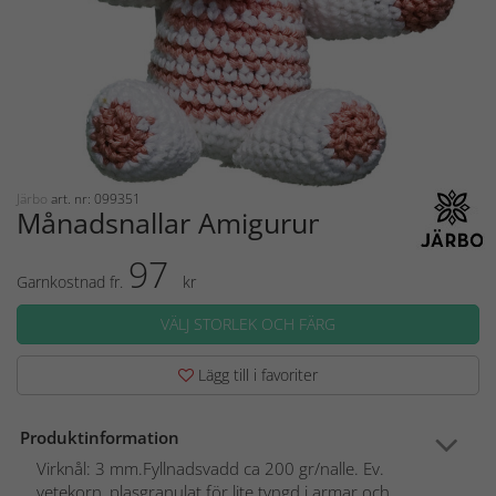
Järbo
art. nr: 099351
Månadsnallar Amigurumi
97
Garnkostnad fr.
kr
VÄLJ STORLEK OCH FÄRG
Lägg till i favoriter
Produktinformation
Virknål: 3 mm.Fyllnadsvadd ca 200 gr/nalle. Ev.
vetekorn, plasgranulat för lite tyngd i armar och