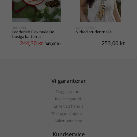
ABRIS ART
SVARTA FÅRET
Broderikit Flexitavla De
Virkad studentnalle
busiga katterna
244,30
kr
253,00
kr
349,00 kr
Vi garanterar
Trygg leverans
Kvalitetsgaranti
Enkelt att handla
30 dagars ångerrätt
Säker betalning
Kundservice