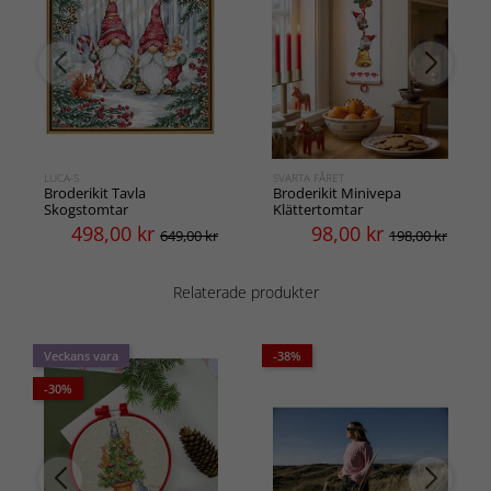
LUCA-S
SVARTA FÅRET
Broderikit Tavla
Broderikit Minivepa
Skogstomtar
Klättertomtar
498,00
kr
98,00
kr
649,00 kr
198,00 kr
Relaterade produkter
Veckans vara
-38%
-30%