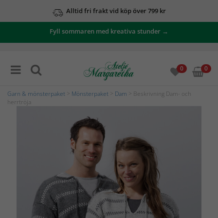
Alltid fri frakt vid köp över 799 kr
Fyll sommaren med kreativa stunder →
0
0
Garn & mönsterpaket
>
Mönsterpaket
>
Dam
> Beskrivning Dam- och
herrtröja