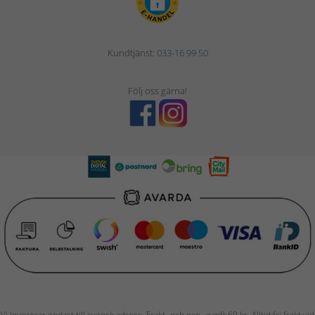
Kundtjänst:
033-16 99 50
Följ oss gärna!
Vi levererar endast till svensk adress. Frakt- och exp.-avgift 69 kr. Alltid fri frakt vid