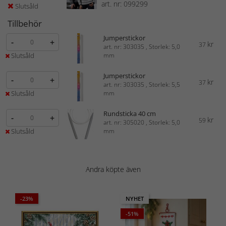
art. nr: 099299
Slutsåld
Tillbehör
Jumperstickor
-
+
kr
37
art. nr: 303035 , Storlek: 5,0
Slutsåld
mm
Jumperstickor
-
+
kr
37
art. nr: 303035 , Storlek: 5,5
Slutsåld
mm
Rundsticka 40 cm
-
+
kr
59
art. nr: 305020 , Storlek: 5,0
Slutsåld
mm
Andra köpte även
-23%
NYHET
-51%