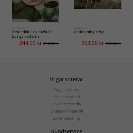
ABRIS ART
DURABLE
Broderikit Flexitavla De
Beskrivning Tröja
busiga katterna
244,30
kr
253,00
kr
349,00 kr
409,00 kr
Vi garanterar
Trygg leverans
Kvalitetsgaranti
Enkelt att handla
30 dagars ångerrätt
Säker betalning
Kundservice