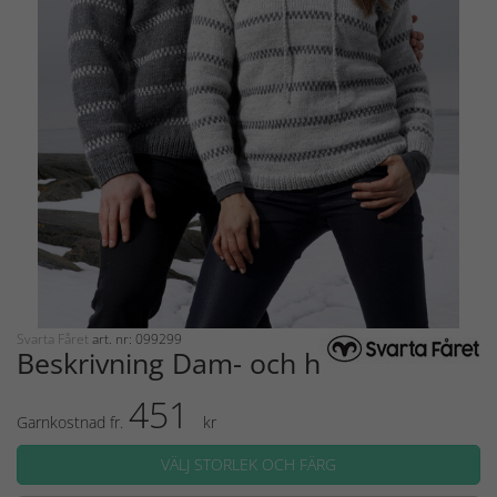
Svarta Fåret
art. nr: 099299
Beskrivning Dam- och herrtröja
451
Garnkostnad fr.
kr
VÄLJ STORLEK OCH FÄRG