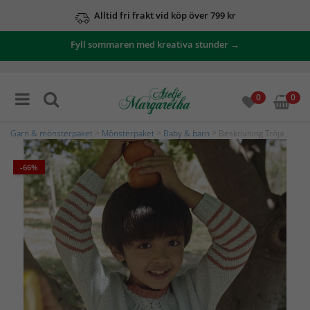
Alltid fri frakt vid köp över 799 kr
Fyll sommaren med kreativa stunder →
0
0
Garn & mönsterpaket
>
Mönsterpaket
>
Baby & barn
> Beskrivning Tröja
-66%