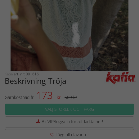
Katia
art. nr: 091616
Beskrivning Tröja
173
Garnkostnad fr.
kr
509 kr
VÄLJ STORLEK OCH FÄRG
Bli VIP/logga in för att ladda ner!
Lägg till i favoriter