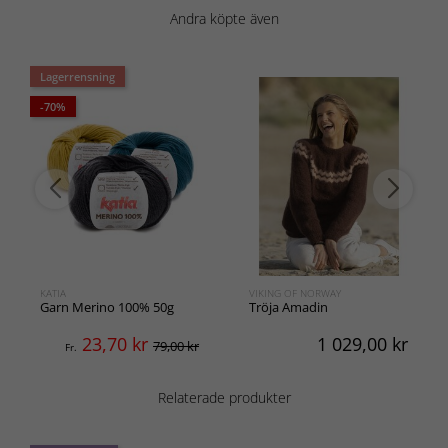
Andra köpte även
Lagerrensning
-70%
KATIA
VIKING OF NORWAY
Garn Merino 100% 50g
Tröja Amadin
23,70
kr
1 029,00
kr
79,00 kr
Fr.
Relaterade produkter