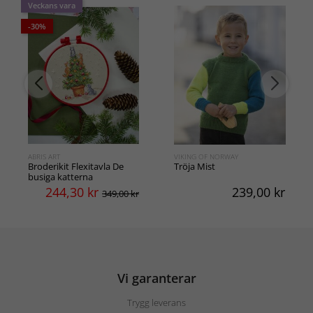
Veckans vara
-30%
ABRIS ART
VIKING OF NORWAY
Broderikit Flexitavla De
Tröja Mist
busiga katterna
244,30
kr
239,00
kr
349,00 kr
Vi garanterar
Trygg leverans