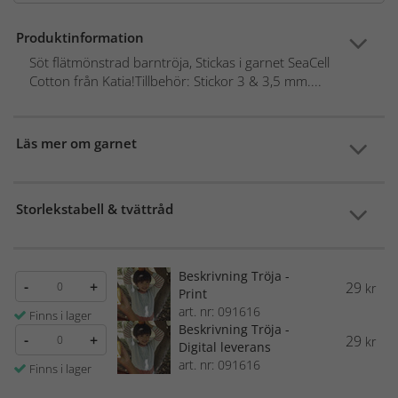
Produktinformation
Söt flätmönstrad barntröja, Stickas i garnet SeaCell
Cotton från Katia!Tillbehör: Stickor 3 & 3,5 mm....
Läs mer om garnet
Storlekstabell & tvättråd
Beskrivning Tröja -
-
+
29
kr
Print
art. nr: 091616
Finns i lager
Beskrivning Tröja -
-
+
29
kr
Digital leverans
art. nr: 091616
Finns i lager